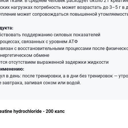
ой ткани. В среднем человек расходует около 2 г креатина
ких нагрузках потребность может возрастать до 3–5 г в д
упление может сопровождаться повышенной утомляемост
дукта:
бствовать поддержанию силовых показателей
процессах, связанных с уровнем АТФ
связан с восстановительными процессами после физическо
энергетическом обмене
ется отсутствием выраженной задержки жидкости
рименению:
л в день: после тренировки, а в дни без тренировок — утр
е завтрака, запивая соком или водой.
eatine hydrochloride - 200 капс