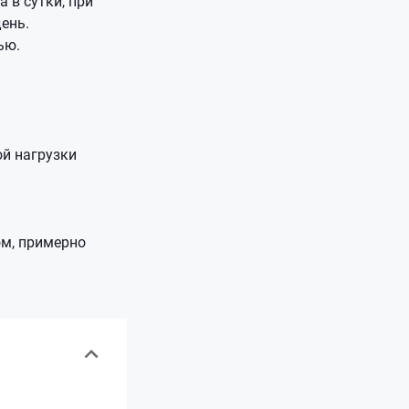
 в сутки, при
ень.
ью.
й нагрузки
ом, примерно