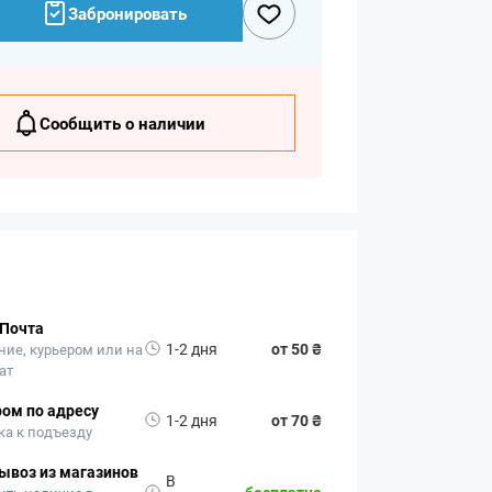
Забронировать
Сообщить о наличии
 Почта
1-2 дня
от 50 ₴
ние, курьером или на
ат
ом по адресу
1-2 дня
от 70 ₴
ка к подъезду
ывоз из магазинов
В