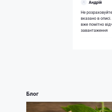
Андрій
Не розраховуйте 
вказано в описі.
вже помітно від
завантаження
Блог