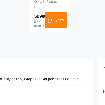
Ostrovit
•
Польша
1
509₴
Купить
8 ₴ /
порция
оногидратом, гидрохлорид работает по ярче.