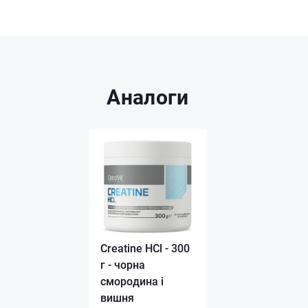
Аналоги
Creatine HCl - 300
г - чорна
смородина і
вишня