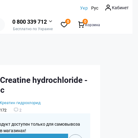
Кабинет
Укр
Рус
0 800 339 712
0
0
Корзина
Бесплатно по Украине
 Creatine hydrochloride -
пс
Креатин гидрохлорид
172
2
одукт доступен только для самовывоза
 в магазинах!