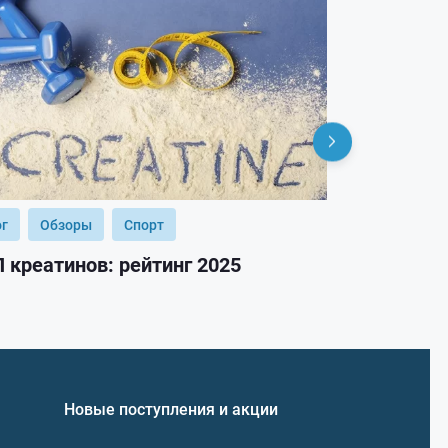
ог
Обзоры
Спорт
Блог
Обз
 креатинов: рейтинг 2025
ТОП гейнер
Новые поступления и акции