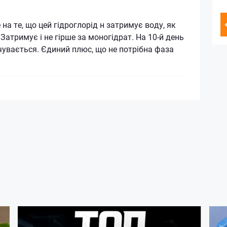
на те, що цей гідроглорід н затримує воду, як
 Затримує і не гірше за моногідрат. На 10-й день
чувається. Єдиний плюс, що не потрібна фаза