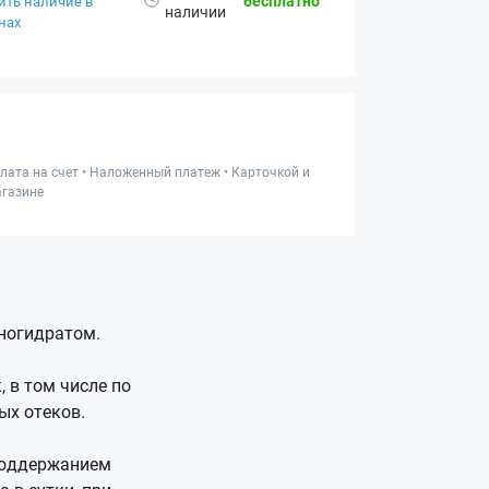
бесплатно
ить наличие в
наличии
нах
лата на счет • Наложенный платеж • Карточкой и
газине
ногидратом.
 в том числе по
ых отеков.
 поддержанием