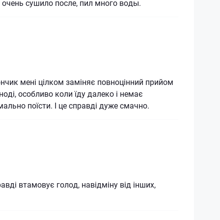
 очень сушило после, пил много воды.
нчик мені цілком заміняє повноцінний прийом
іноді, особливо коли їду далеко і немає
ально поїсти. І це справді дуже смачно.
авді втамовує голод, навідміну від інших,