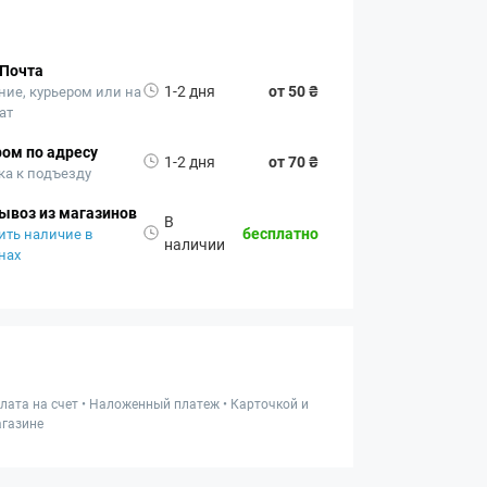
 Почта
1-2 дня
от 50 ₴
ние, курьером или на
ат
ом по адресу
1-2 дня
от 70 ₴
ка к подъезду
ывоз из магазинов
В
бесплатно
ить наличие в
наличии
нах
лата на счет • Наложенный платеж • Карточкой и
газине