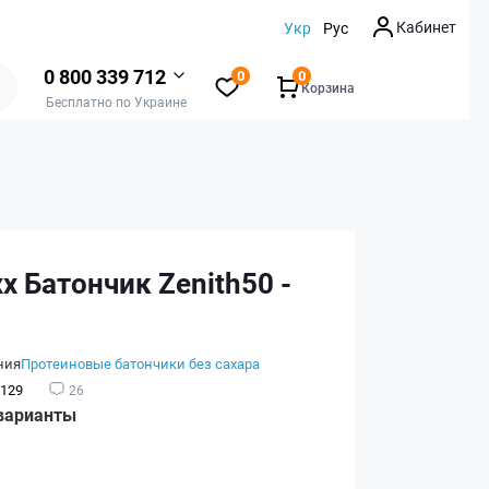
Кабинет
Укр
Рус
0 800 339 712
0
0
Корзина
Бесплатно по Украине
x Батончик Zenith50 -
ния
Протеиновые батончики без сахара
129
26
варианты