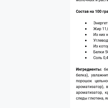
Состав на 100 гр
Энергети
Жир 11,0
Из них н
Углеводы
Из которы
Белки 50
Соль 0,4
Ингредиенты:
бе
белка), увлажнит
порошок цельно
ароматизатор), 
ароматизатор, к
следы глютена, я