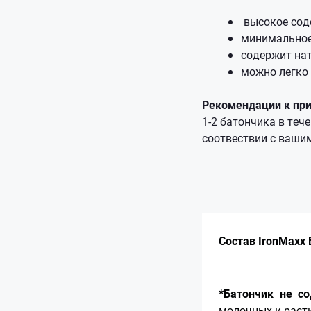
высокое соде
минимальное 
содержит на
можно легко
Рекомендации к пр
1-2 батончика в теч
соотвествии с ваши
Состав IronMaxx 
*Батончик не с
молочных и раст