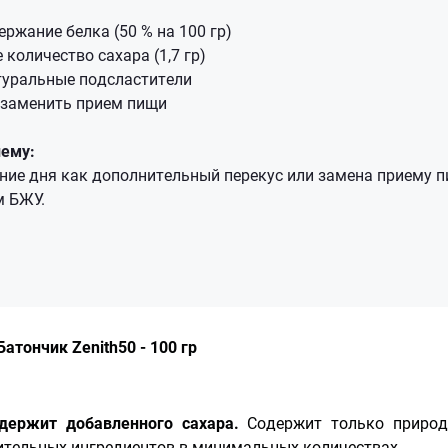
ржание белка (50 % на 100 гр)
количество сахара (1,7 гр)
туральные подсластители
 заменить прием пищи
иему:
ение дня как дополнительный перекус или замена приему п
м БЖУ.
Батончик Zenith50 - 100 гр
одержит добавленного сахара.
Содержит только природ
ительных ингредиентов в минимальных количествах.