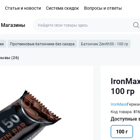
Статьи и новости
Система скидок
Вопросы и ответы
Магазины
ки
Протеиновые батончики без сахара
Батончик Zenith50 - 100 гр
зывы (26)
IronMax
100 гр
IronMaxx
Герма
Код товара:
816
Доступные 
100 г