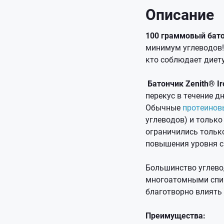
Описание
100 граммовый бато
минимум углеводов!
кто соблюдает диет
Батончик Zenith® I
перекус в течение д
Обычные
протеинов
углеводов) и только
ограничились только
повышения уровня с
Большинство углево
многоатомными спир
благотворно влиять
Преимущества: