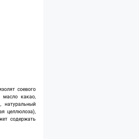
изолят соевого
), масло какао,
, натуральный
ая целлюлоза),
ожет содержать