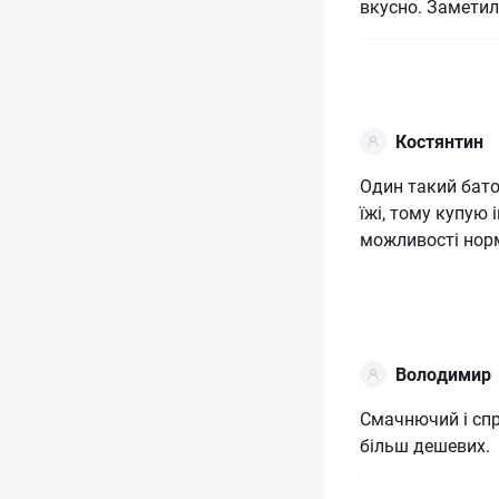
вкусно. Заметил
Костянтин
Один такий бато
їжі, тому купую 
можливості норм
Володимир
Смачнючий і спр
більш дешевих.