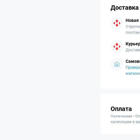
Доставка
Новая
Отделе
почтом
Курьер
Достав
Самов
Провер
магази
Оплата
Наличными • Оп
наличными в ма