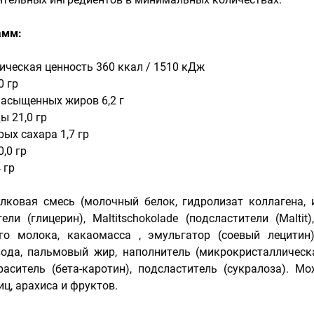
амм:
ческая ценность 360 ккал / 1510 кДж
 гр
асыщенных жиров 6,2 г
 21,0 гр
х сахара 1,7 гр
,0 гр
 гр
лковая смесь (молочный белок, гидролизат коллагена, 
ели (глицерин), Maltitschokolade (подсластители (Maltit
го молока, какаомасса , эмульгатор (соевый лецитин)
вода, пальмовый жир, наполнитель (микрокристаллическ
раситель (бета-каротин), подсластитель (сукралоза). М
иц, арахиса и фруктов.