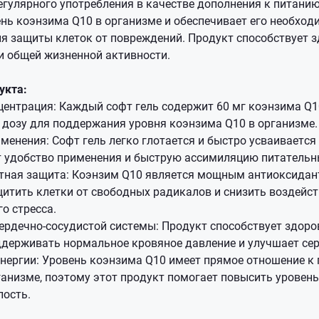
гулярного употребления в качестве дополнения к питанию
нь коэнзима Q10 в организме и обеспечивает его необхо
я защиты клеток от повреждений. Продукт способствует з
и общей жизненной активности.
укта:
ентрация: Каждый софт гель содержит 60 мг коэнзима Q1
дозу для поддержания уровня коэнзима Q10 в организме.
менения: Софт гель легко глотается и быстро усваивается
т удобство применения и быструю ассимиляцию питательн
тная защита: Коэнзим Q10 является мощным антиоксидан
итить клетки от свободных радикалов и снизить воздейс
о стресса.
рдечно-сосудистой системы: Продукт способствует здоро
ддерживать нормальное кровяное давление и улучшает се
нергии: Уровень коэнзима Q10 имеет прямое отношение к
ганизме, поэтому этот продукт помогает повысить уровень
лость.