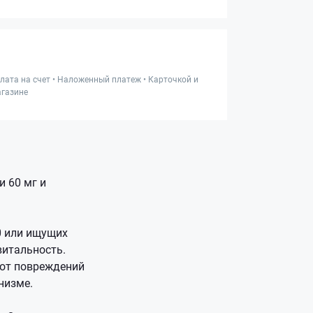
лата на счет • Наложенный платеж • Карточкой и
газине
 60 мг и
0 или ищущих
витальность.
 от повреждений
низме.