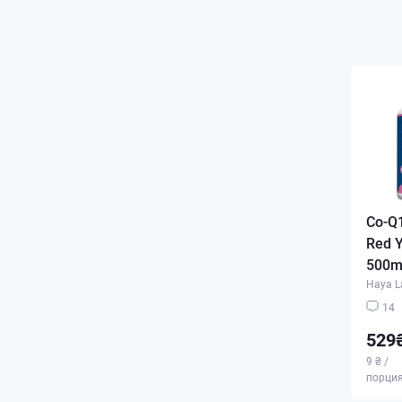
Co-Q
Red Y
500mg
Haya L
14
529
9 ₴ /
порци