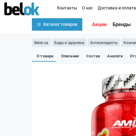
Контакты
О нас
Доставка и оплата
Акции
Бренды
Каталог товаров
Belok.ua
Бады и здоровье
Антиоксиданты
Коэнз
О товаре
Описание
Состав
Аналоги
От