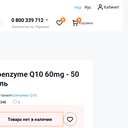
Кабинет
Укр
Рус
0 800 339 712
0
0
Корзина
Бесплатно по Украине
oenzyme Q10 60mg - 50
ель
итания
Коэнзимы Q10
348
8
Товара нет в наличии