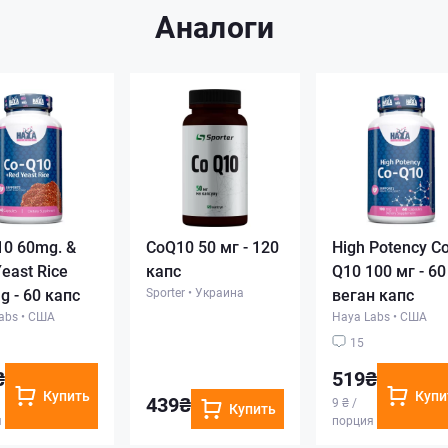
Аналоги
10 60mg. &
CoQ10 50 мг - 120
High Potency Co
east Rice
капс
Q10 100 мг - 60
 - 60 капс
Sporter
•
Украина
веган капс
abs
•
США
Haya Labs
•
США
15
₴
519₴
Купить
Купи
439₴
9 ₴ /
Купить
я
порция