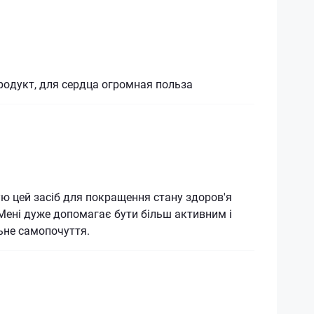
одукт, для сердца огромная польза
 цей засіб для покращення стану здоров'я
 Мені дуже допомагає бути більш активним і
ьне самопочуття.