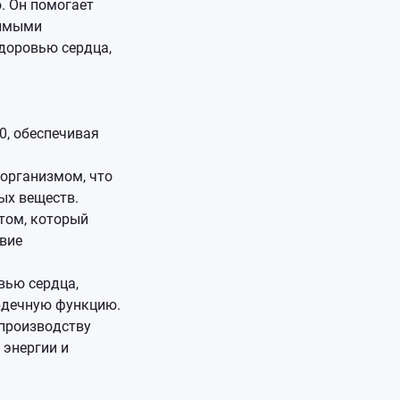
. Он помогает
димыми
доровью сердца,
0, обеспечивая
 организмом, что
ых веществ.
том, который
твие
вью сердца,
рдечную функцию.
 производству
 энергии и