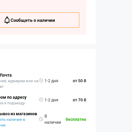
Сообщить о наличии
 Почта
1-2 дня
от 50 ₴
ние, курьером или на
ат
ом по адресу
1-2 дня
от 70 ₴
ка к подъезду
ывоз из магазинов
В
бесплатно
ить наличие в
наличии
нах