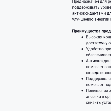
Предназначен для ре
поддерживать урове
антиоксидантами дл
улучшению энергии 
Преимущества прод
Высокая конц
достаточную 
Удобство при
обеспечивае
Антиоксидан
помогает защ
оксидативног
Поддержка се
помогает по
Повышение э
энергии в ор
снизить уста