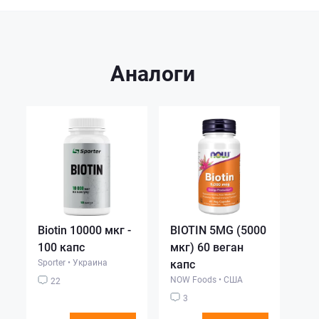
Аналоги
Biotin 10000 мкг -
BIOTIN 5MG (5000
100 капс
мкг) 60 веган
Sporter
•
Украина
капс
NOW Foods
•
США
22
3