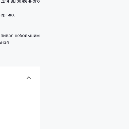
е для выраженного
нергию.
запивая небольшим
ьная