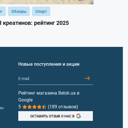
ог
Обзоры
Спорт
Блог
Обз
 креатинов: рейтинг 2025
ТОП гейнер
Новые поступления и акции
Рейтинг магазина Belok.ua в
Google
5
(189 отзывов)
лы
ОСТАВИТЬ ОТЗЫВ О НАС В