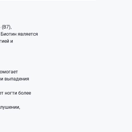
(B7),
 Биотин является
гией и
помогает
ии выпадения
ет ногти более
елушении,