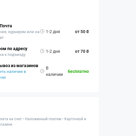
 Почта
1-2 дня
от 50 ₴
ние, курьером или на
ат
ом по адресу
1-2 дня
от 70 ₴
ка к подъезду
ывоз из магазинов
В
бесплатно
ить наличие в
наличии
нах
лата на счет • Наложенный платеж • Карточкой и
газине