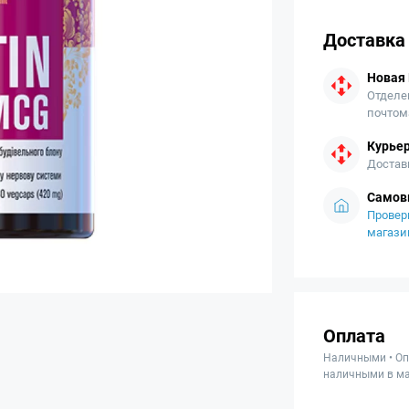
Доставка
Новая
Отделе
почтом
Курьер
Достав
Самов
Провер
магази
Оплата
Наличными • Оп
наличными в ма