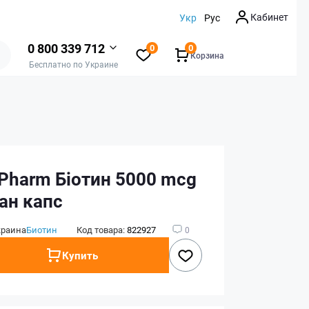
Кабинет
Укр
Рус
0 800 339 712
0
0
Корзина
Бесплатно по Украине
 Pharm Біотин 5000 mcg
ган капс
краина
Биотин
Код товара:
822927
0
Купить