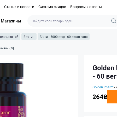
Статьи и новости
Система скидок
Вопросы и ответы
Магазины
олос, ногтей
Биотин
Біотин 5000 mcg - 60 веган капс
зывы (0)
Golden
- 60 ве
Golden Pharm
У
264₴