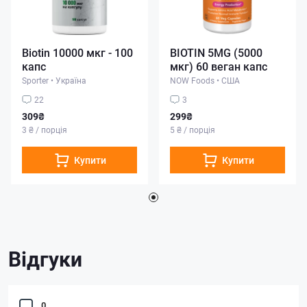
Biotin 10000 мкг - 100
BIOTIN 5MG (5000
капс
мкг) 60 веган капс
Sporter
•
Україна
NOW Foods
•
США
22
3
309₴
299₴
3 ₴ / порція
5 ₴ / порція
Купити
Купити
Відгуки
0