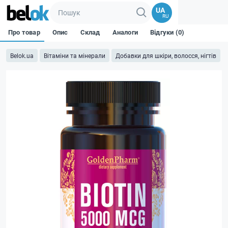
UA
RU
Про товар
Опис
Склад
Аналоги
Відгуки (0)
Belok.ua
Вітаміни та мінерали
Добавки для шкіри, волосся, нігтів