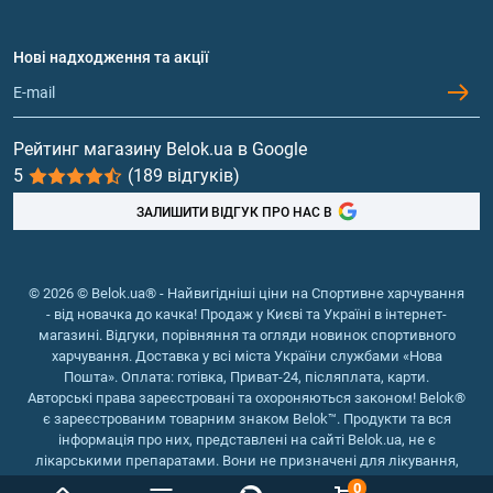
Амінокислоти
Договір приєднання
Питання та відповіді
Протеїн
Нові надходження та акції
Обмін та повернення
Контакти та адреси магазинів
Гейнери
Вітаміни та мінерали
Рейтинг магазину Belok.ua в Google
5
(189 відгуків)
Риб'ячий жир, жирні кислоти
ЗАЛИШИТИ ВІДГУК ПРО НАС В
© 2026 © Belok.ua® - Найвигідніші ціни на Спортивне харчування
- від новачка до качка! Продаж у Києві та Україні в інтернет-
магазині. Відгуки, порівняння та огляди новинок спортивного
харчування. Доставка у всі міста України службами «Нова
Пошта». Оплата: готівка, Приват-24, післяплата, карти.
Авторські права зареєстровані та охороняються законом! Belok®
є зареєстрованим товарним знаком Belok™. Продукти та вся
інформація про них, представлені на сайті Belok.ua, не є
лікарськими препаратами. Вони не призначені для лікування,
зняття симптомів та запобігання хворобам.
0