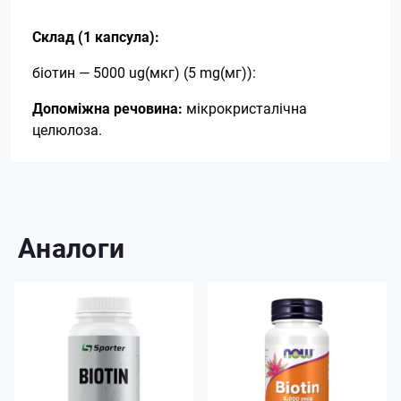
Склад (1 капсула):
біотин — 5000 ug(мкг) (5 mg(мг)):
Допоміжна речовина:
мікрокристалічна
целюлоза.
Аналоги