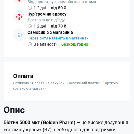
Відділення, кур’єром або на поштомат
1-2 дні
від 50 ₴
Кур’єром на адресу
Доставка до під'їзду
1-2 дні
від 70 ₴
Самовивіз з магазинів
Перевірити наявніть в магазинах
В наявності
безкоштовно
Оплата
Готівкою • Оплата на рахунок • Наложений платіж • Карткою і
готівкою в магазині
Опис
Біотин 5000 мкг (Golden Pharm)
— це високе дозування
«вітаміну краси» (B7), необхідного для підтримки