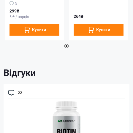
3
299₴
264₴
5 ₴ / порція
Купити
Купити
Відгуки
22