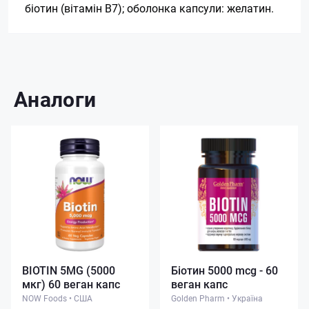
біотин (вітамін В7); оболонка капсули: желатин.
Аналоги
BIOTIN 5MG (5000
Біотин 5000 mcg - 60
мкг) 60 веган капс
веган капс
NOW Foods
•
США
Golden Pharm
•
Україна