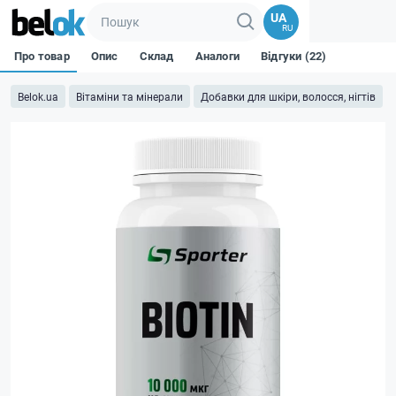
UA
RU
Про товар
Опис
Склад
Аналоги
Відгуки (22)
Belok.ua
Вітаміни та мінерали
Добавки для шкіри, волосся, нігтів