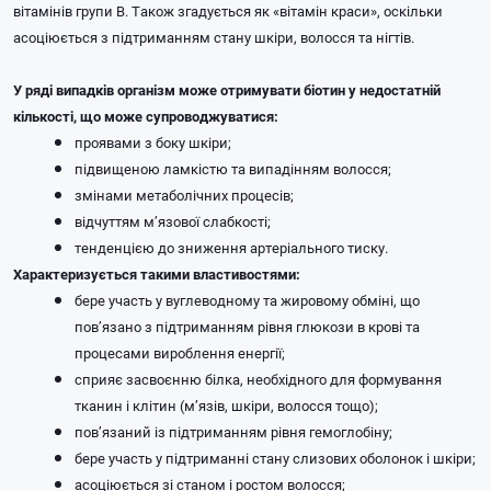
вітамінів групи В. Також згадується як «вітамін краси», оскільки
асоціюється з підтриманням стану шкіри, волосся та нігтів.
У ряді випадків організм може отримувати біотин у недостатній
кількості, що може супроводжуватися:
проявами з боку шкіри;
підвищеною ламкістю та випадінням волосся;
змінами метаболічних процесів;
відчуттям м’язової слабкості;
тенденцією до зниження артеріального тиску.
Характеризується такими властивостями:
бере участь у вуглеводному та жировому обміні, що
пов’язано з підтриманням рівня глюкози в крові та
процесами вироблення енергії;
сприяє засвоєнню білка, необхідного для формування
тканин і клітин (м’язів, шкіри, волосся тощо);
пов’язаний із підтриманням рівня гемоглобіну;
бере участь у підтриманні стану слизових оболонок і шкіри;
асоціюється зі станом і ростом волосся;