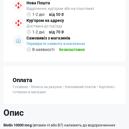
Нова Пошта
Відділення, кур’єром або на поштомат
1-2 дні
від 50 ₴
Кур’єром на адресу
Доставка до під'їзду
1-2 дні
від 70 ₴
Самовивіз з магазинів
Перевірити наявніть в магазинах
В наявності
безкоштовно
Оплата
Готівкою • Оплата на рахунок • Наложений платіж • Карткою і
готівкою в магазині
Опис
Biotin 10000 mcg
(вітамін Н або В7) належить до водорозчинних