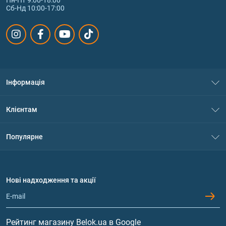
Сб-Нд 10:00-17:00
Інформація
Про нас
Клієнтам
Контакти
Система знижок
Популярне
Політика конфіденційності
Доставка і оплата
Амінокислоти
Договір приєднання
Питання та відповіді
Протеїн
Нові надходження та акції
Обмін та повернення
Контакти та адреси магазинів
Гейнери
Вітаміни та мінерали
Рейтинг магазину Belok.ua в Google