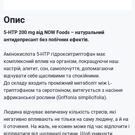
Опис
5-HTP 200 mg від NOW Foods – натуральний
антидепресант без побічних ефектів.
Амінокислота 5-HTP гідрокситриптофан має
комплексний вплив на організм, покращуючи наш
настрій, апетит, сон, самопочуття, допомагаючи
відчувати себе щасливими та спокійними.
До складу входить проміжний метаболіт між L-
триптофаном та серотоніном, витягується з насіння
африканської рослини (Griffonia simplicifolia).
Людина відчуває величезну кількість стресів, які
негативно впливають не тільки на саму людину, а й на
її оточення. На жаль, не кожен може під час відпочити і
відірватися від щоденної рутини. Щоб уникнути