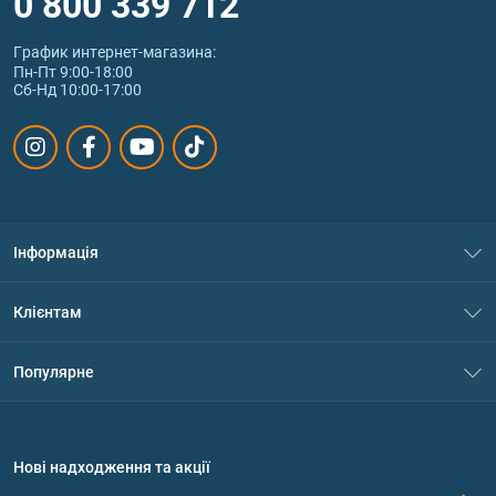
0 800 339 712
График интернет‑магазина:
Пн-Пт 9:00-18:00
Сб-Нд 10:00-17:00
Інформація
Про нас
Клієнтам
Контакти
Система знижок
Популярне
Політика конфіденційності
Доставка і оплата
Амінокислоти
Договір приєднання
Питання та відповіді
Протеїн
Нові надходження та акції
Обмін та повернення
Контакти та адреси магазинів