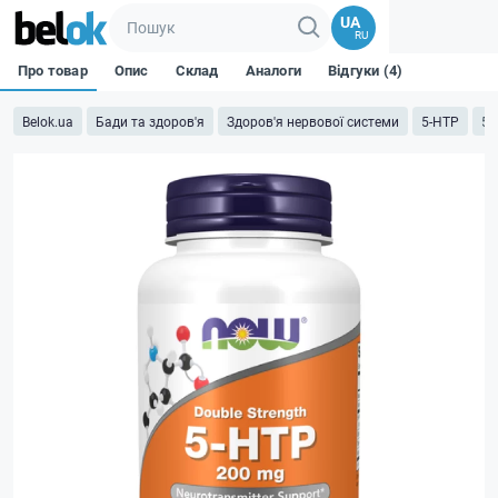
UA
RU
Про товар
Опис
Склад
Аналоги
Відгуки (4)
Belok.ua
Бади та здоров'я
Здоров'я нервової системи
5-HTP
5-