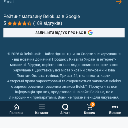
Гейнери
Вітаміни та мінерали
Рейтинг магазину Belok.ua в Google
5
(189 відгуків)
Риб'ячий жир, жирні кислоти
ЗАЛИШИТИ ВІДГУК ПРО НАС В
© 2026 © Belok.ua® - Найвигідніші ціни на Спортивне харчування
- від новачка до качка! Продаж у Києві та Україні в інтернет-
магазині. Відгуки, порівняння та огляди новинок спортивного
харчування. Доставка у всі міста України службами «Нова
Пошта». Оплата: готівка, Приват-24, післяплата, карти.
Авторські права зареєстровані та охороняються законом! Belok®
є зареєстрованим товарним знаком Belok™. Продукти та вся
інформація про них, представлені на сайті Belok.ua, не є
лікарськими препаратами. Вони не призначені для лікування,
зняття симптомів та запобігання хворобам.
0
Інтернет магазин Belok.ua
››
Інтернет магазин спортивного
Головна
Каталог
AI чат
Кошик
Більше
харчування