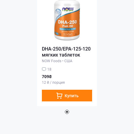
DHA-250/EPA-125-120
мягких таблеток
NOW Foods
•
США
18
709₴
12 ₴ / порция
Купить