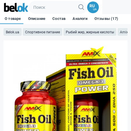
RU
UA
О товаре
Описание
Состав
Аналоги
Отзывы (17)
Belok.ua
Спортивное питание
Рыбий жир, жирные кислоты
AmixPr