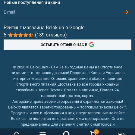
Протеин
Новые поступления и акции
Обмен и возврат
Контакты и адреса магазинов
Гейнеры
Витамины и минералы
Рейтинг магазина Belok.ua в Google
5
(189 отзывов)
Рыбий жир, жирные кислоты
ОСТАВИТЬ ОТЗЫВ О НАС В
© 2026 © Belok.ua® - Самые выгодные цены на Спортивное
питание — от новичка до качка! Продажа в Киеве и Украине в
интернет-магазине. Отзывы, сравнение и обзоры новинок
спортивного питания. Доставка во все города Украины
службами «Новая Почта». Оплата: наличные, Приват-24,
наложенный платеж, карты.
Авторские права зерегистрированы и охраняются законом!
Belok® является зарегистрированным торговым знаком Belok™.
Продукты и вся информация о них, представленные на сайте
Belok.ua, не являются лекарственными препаратами. Они не
предназначены для лечения, снятия симптомов и
предотвращения болезней.
0