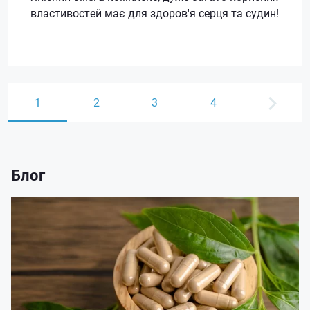
властивостей має для здоров'я серця та судин!
1
2
3
4
Блог