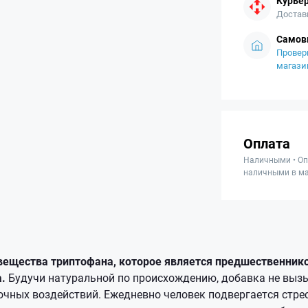
Курьер
Достав
Самов
Провер
магази
Оплата
Наличными • Оп
наличными в ма
вещества триптофана, которое является предшественник
.
Будучи натуральной по происхождению, добавка не выз
очных воздействий. Ежедневно человек подвергается стре