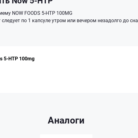
ать Now 5-HTP
риему NOW FOODS 5-HTP 100MG
следует по 1 капсуле утром или вечером незадолго до сна
s 5-HTP 100mg
Аналоги