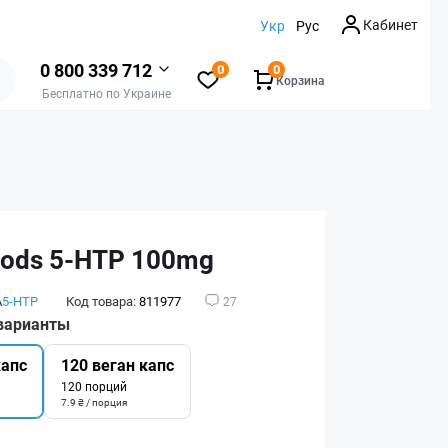
Кабинет
Укр
Рус
0 800 339 712
0
0
Корзина
Бесплатно по Украине
ods 5-HTP 100mg
А
5-HTP
Код товара:
811977
27
варианты
капс
120 веган капс
120 порций
7.9 ₴ / порция