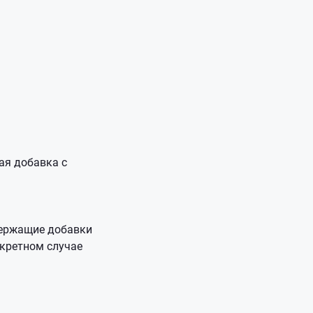
ая добавка с
держащие добавки
нкретном случае