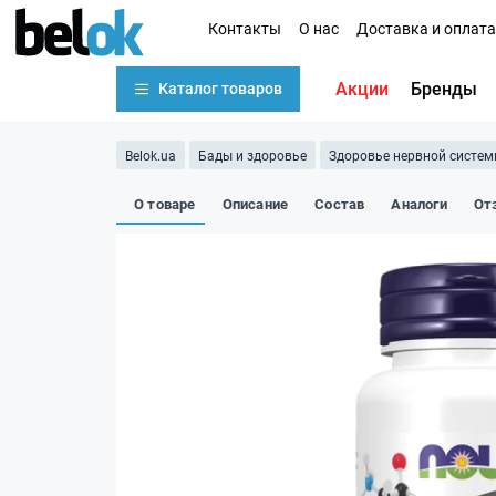
Контакты
О нас
Доставка и оплата
Акции
Бренды
Каталог товаров
Belok.ua
Бады и здоровье
Здоровье нервной систе
О товаре
Описание
Состав
Аналоги
От