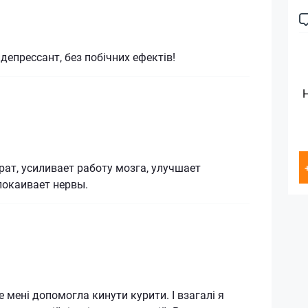
епрессант, без побічних ефектів!
ат, усиливает работу мозга, улучшает
покаивает нервы.
 мені допомогла кинути курити. І взагалі я