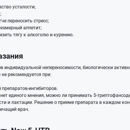
вство усталости;
;
гче переносить стресс;
езмерный аппетит;
изить тягу к алкоголю и курению.
азания
в индивидуальной непереносимости, биологически активн
 не рекомендуется при:
 препаратов-ингибиторов.
 нет единого мнения, можно ли принимать 5-триптофансо
сти и лактации. Решение о приеме препарата в каждом ко
ечащий врач.