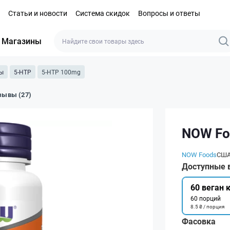
Статьи и новости
Система скидок
Вопросы и ответы
Магазины
мы
5-HTP
5-HTP 100mg
зывы (27)
NOW Fo
NOW Foods
СШ
Доступные 
60 веган 
60 порций
8.5 ₴ / порция
Фасовка