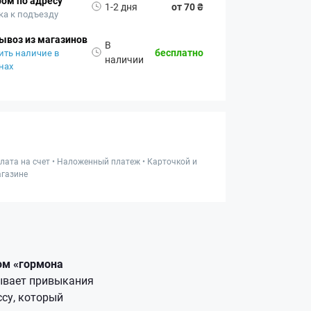
ом по адресу
1-2 дня
от 70 ₴
ка к подъезду
ывоз из магазинов
В
бесплатно
ить наличие в
наличии
нах
лата на счет • Наложенный платеж • Карточкой и
газине
ом «гормона
ывает привыкания
ссу, который