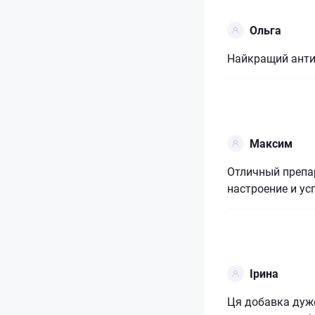
Ольга
Найкращий антид
Максим
Отличный препар
настроение и ус
Ірина
Ця добавка дуже