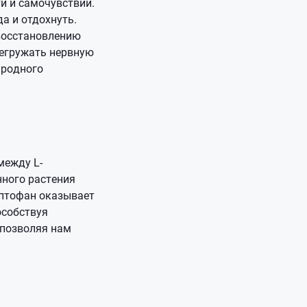
ти и самочувствии.
а и отдохнуть.
восстановлению
регружать нервную
иродного
между L-
нного растения
риптофан оказывает
особствуя
 позволяя нам