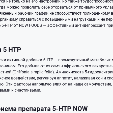
ся не только на его настроении, но также трудоспособнос
гда можно позволить себе оторваться от привычного уклад
яженный рабочий график не способствуют полноценному 
организму справиться с повышенными нагрузками и не пе
е 5-НТР от NOW FOODS — эффективный антидепрессант пр
 5 HTP
ески активной добавки 5НТР — промежуточный метаболит 
тонином. Его добывают из семян африканского лекарстве
тной (Griffonia simplicifolia). Аминокислота 5-гидроксит
сное воздействие, регулируя аппетит, налаживая сон и сп
ю. Эти факторы напрямую влияют на наше самочувствие,
выми и счастливыми.
риема препарата 5-НТР NOW