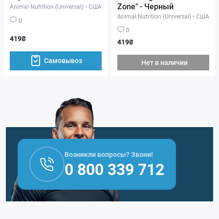
Zone" - Черный
Animal Nutrition (Universal)
•
США
Animal Nutrition (Universal)
•
США
0
0
419₴
419₴
Самовывоз
Нет в наличии
Возникли вопросы? Звони!
0 800 339 712