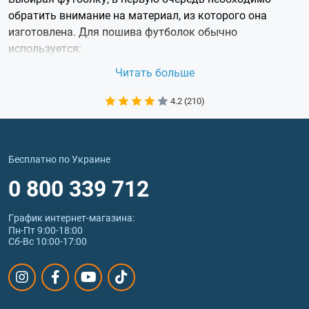
обратить внимание на материал, из которого она
изготовлена. Для пошива футболок обычно
используется:
хлопок - самый популярный материал для такого
Читать больше
вида одежды. Хлопок хорошо пропускает воздух
и сохраняет тепло. Модели из хлопка - идеальный
4.2 (210)
вариант для занятия разными видами спорта;
полиэстер - практичный и долговечный материал,
хорошо стирается даже в холодной воде.
Бесплатно по Украине
Современные технологии изготовления
0 800 339 712
искусственных материалов позволяют
добиваться таких свойств, которые во много раз
практичнее хлопковых;
График интернет‑магазина:
вискоза - приятный для тела, мягкий материал.
Пн-Пт 9:00-18:00
Сб-Вс 10:00-17:00
Хорошо дышит и пропускает влагу. По
износостойкости значительно уступает хлопку и
полиэстеру;
лён - очень прочный материал, хорошо