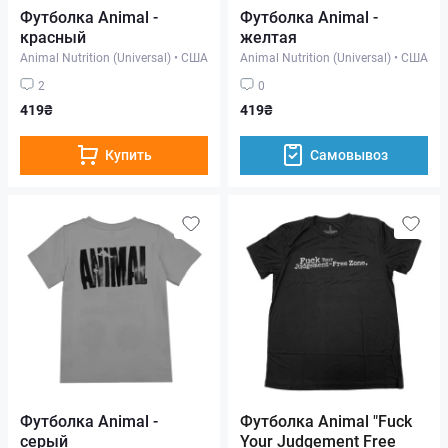
Футболка Animal -
Футболка Animal -
красный
желтая
Animal Nutrition (Universal)
•
США
Animal Nutrition (Universal)
•
США
2
0
419₴
419₴
Купить
Самовывоз
Футболка Animal -
Футболка Animal "Fuck
серый
Your Judgement Free