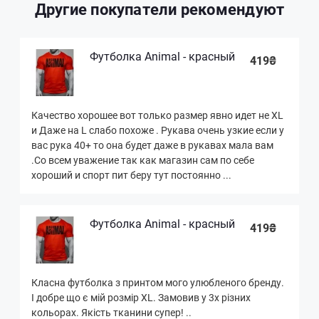
Другие покупатели рекомендуют
Футболка Animal - красный
419₴
Качество хорошее вот только размер явно идет не XL
и Даже на L слабо похоже . Рукава очень узкие если у
вас рука 40+ то она будет даже в рукавах мала вам
.Со всем уважение так как магазин сам по себе
хороший и спорт пит беру тут постоянно ...
Футболка Animal - красный
419₴
Класна футболка з принтом мого улюбленого бренду.
І добре що є мій розмір XL. Замовив у 3х різних
кольорах. Якість тканини супер! ..