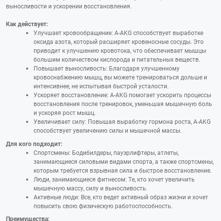
выносливости и ускорении восстановления.
Как действует:
Улучшает кровообращение: A-AKG способствует выработке
оксида азота, который расширяет кровеносные сосуды. Это
приводит к улучшению кровотока, что обеспечивает мышцы
большим количеством кислорода и питательных веществ.
Повышает выносливость: Благодаря улучшенному
кровоснабжению мышц, вы можете тренироваться дольше и
интенсивнее, не испытывая быстрой усталости.
Ускоряет восстановление: A-AKG помогает ускорить процессы
восстановления после тренировок, уменьшая мышечную боль
и ускоряя рост мышц.
Увеличивает силу: Повышая выработку гормона роста, A-AKG
способствует увеличению силы и мышечной массы.
Для кого подходит:
Спортсмены: Бодибилдеры, пауэрлифтеры, атлеты,
занимающиеся силовыми видами спорта, а также спортсмены,
которым требуется взрывная сила и быстрое восстановление.
Люди, занимающиеся фитнесом: Те, кто хочет увеличить
мышечную массу, силу и выносливость.
Активные люди: Все, кто ведет активный образ жизни и хочет
повысить свою физическую работоспособность.
Преимущества: