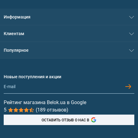
Информация
О нас
Клиентам
Контакты
Система скидок
Популярное
Политика конфиденциальности
Доставка и оплата
Аминокислоты
Договор присоединения
Вопросы и ответы
Протеин
Новые поступления и акции
Обмен и возврат
Контакты и адреса магазинов
Гейнеры
Витамины и минералы
Рейтинг магазина Belok.ua в Google
5
(189 отзывов)
Рыбий жир, жирные кислоты
ОСТАВИТЬ ОТЗЫВ О НАС В