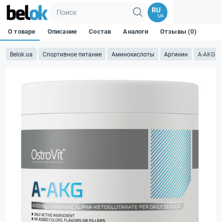
RU
UA
О товаре
Описание
Состав
Аналоги
Отзывы (0)
Belok.ua
Спортивное питание
Аминокислоты
Аргинин
A-AKG - 