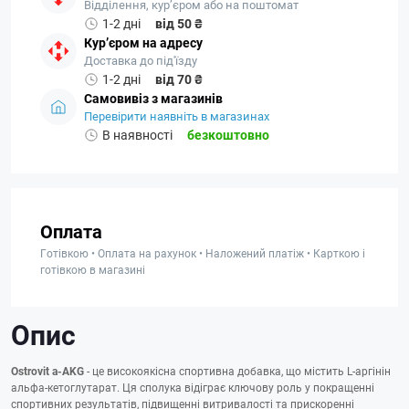
Відділення, кур’єром або на поштомат
1-2 дні
від 50 ₴
Кур’єром на адресу
Доставка до під'їзду
1-2 дні
від 70 ₴
Самовивіз з магазинів
Перевірити наявніть в магазинах
В наявності
безкоштовно
Оплата
Готівкою • Оплата на рахунок • Наложений платіж • Карткою і
готівкою в магазині
Опис
Ostrovit a-AKG
- це високоякісна спортивна добавка, що містить L-аргінін
альфа-кетоглутарат. Ця сполука відіграє ключову роль у покращенні
спортивних результатів, підвищенні витривалості та прискоренні