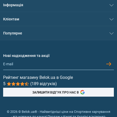
Інформація
Про нас
Клієнтам
Контакти
Система знижок
Популярне
Політика конфіденційності
Доставка і оплата
Амінокислоти
Договір приєднання
Питання та відповіді
Протеїн
Нові надходження та акції
Обмін та повернення
Контакти та адреси магазинів
Гейнери
Вітаміни та мінерали
Рейтинг магазину Belok.ua в Google
5
(189 відгуків)
Риб'ячий жир, жирні кислоти
ЗАЛИШИТИ ВІДГУК ПРО НАС В
© 2026 © Belok.ua® - Найвигідніші ціни на Спортивне харчування
- від новачка до качка! Продаж у Києві та Україні в інтернет-