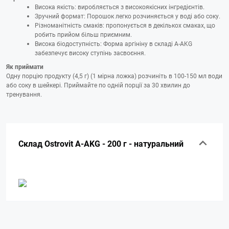
Висока якість: виробляється з високоякісних інгредієнтів.
Зручний формат: Порошок легко розчиняється у воді або соку.
Різноманітність смаків: пропонується в декількох смаках, що
робить прийом більш приємним.
Висока біодоступність: Форма аргініну в складі A-AKG
забезпечує високу ступінь засвоєння.
Як приймати
Одну порцію продукту (4,5 г) (1 мірна ложка) розчиніть в 100-150 мл води
або соку в шейкері. Приймайте по одній порції за 30 хвилин до
тренування.
Склад Ostrovit A-AKG - 200 г - натуральний