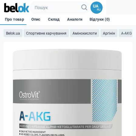
UA
RU
Про товар
Опис
Склад
Аналоги
Відгуки (0)
Belok.ua
Спортивне харчування
Амінокислоти
Аргінін
A-AKG - 