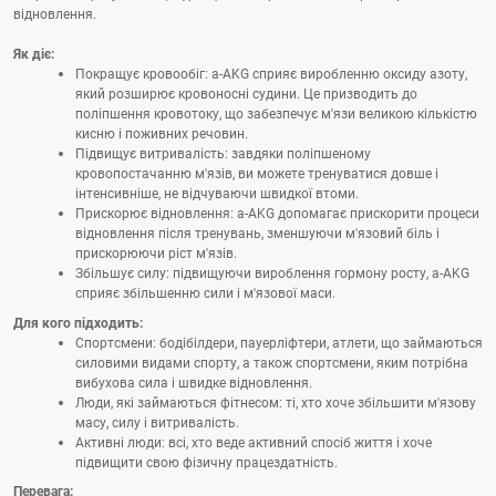
відновлення.
Як діє:
Покращує кровообіг: a-AKG сприяє виробленню оксиду азоту,
який розширює кровоносні судини. Це призводить до
поліпшення кровотоку, що забезпечує м'язи великою кількістю
кисню і поживних речовин.
Підвищує витривалість: завдяки поліпшеному
кровопостачанню м'язів, ви можете тренуватися довше і
інтенсивніше, не відчуваючи швидкої втоми.
Прискорює відновлення: a-AKG допомагає прискорити процеси
відновлення після тренувань, зменшуючи м'язовий біль і
прискорюючи ріст м'язів.
Збільшує силу: підвищуючи вироблення гормону росту, a-AKG
сприяє збільшенню сили і м'язової маси.
Для кого підходить:
Спортсмени: бодібілдери, пауерліфтери, атлети, що займаються
силовими видами спорту, а також спортсмени, яким потрібна
вибухова сила і швидке відновлення.
Люди, які займаються фітнесом: ті, хто хоче збільшити м'язову
масу, силу і витривалість.
Активні люди: всі, хто веде активний спосіб життя і хоче
підвищити свою фізичну працездатність.
Перевага: