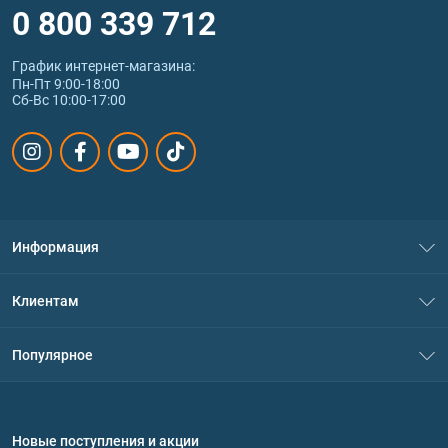
0 800 339 712
График интернет‑магазина:
Пн-Пт 9:00-18:00
Сб-Вс 10:00-17:00
Информация
О нас
Клиентам
Контакты
Система скидок
Популярное
Политика конфиденциальности
Доставка и оплата
Аминокислоты
Договор присоединения
Вопросы и ответы
Протеин
Новые поступления и акции
Обмен и возврат