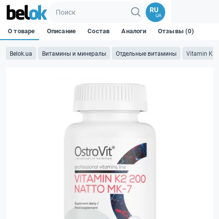
RU
UA
О товаре
Описание
Состав
Аналоги
Отзывы (0)
Belok.ua
Витамины и минералы
Отдельные витамины
Vitamin K2 