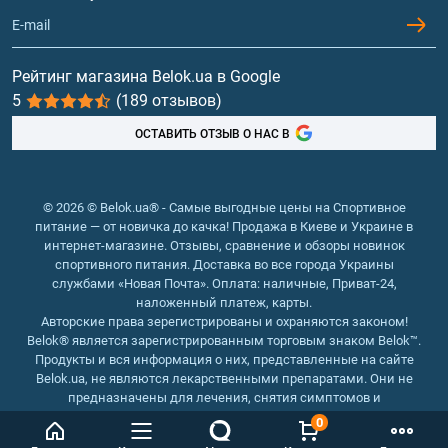
Контакты и адреса магазинов
Гейнеры
Витамины и минералы
Рейтинг магазина Belok.ua в Google
5
(189 отзывов)
Рыбий жир, жирные кислоты
ОСТАВИТЬ ОТЗЫВ О НАС В
© 2026 © Belok.ua® - Самые выгодные цены на Спортивное
питание — от новичка до качка! Продажа в Киеве и Украине в
интернет-магазине. Отзывы, сравнение и обзоры новинок
спортивного питания. Доставка во все города Украины
службами «Новая Почта». Оплата: наличные, Приват-24,
наложенный платеж, карты.
Авторские права зерегистрированы и охраняются законом!
Belok® является зарегистрированным торговым знаком Belok™.
Продукты и вся информация о них, представленные на сайте
Belok.ua, не являются лекарственными препаратами. Они не
предназначены для лечения, снятия симптомов и
предотвращения болезней.
0
Интернет магазин Belok.ua
››
Интернет магазин спортивного