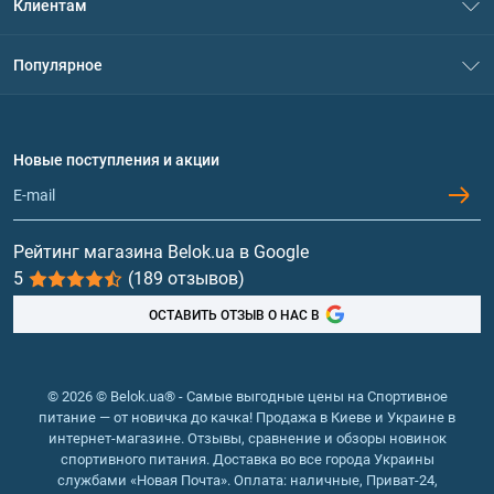
Клиентам
Контакты
Система скидок
Популярное
Политика конфиденциальности
Доставка и оплата
Аминокислоты
Договор присоединения
Вопросы и ответы
Протеин
Новые поступления и акции
Обмен и возврат
Контакты и адреса магазинов
Гейнеры
Витамины и минералы
Рейтинг магазина Belok.ua в Google
5
(189 отзывов)
Рыбий жир, жирные кислоты
ОСТАВИТЬ ОТЗЫВ О НАС В
© 2026 © Belok.ua® - Самые выгодные цены на Спортивное
питание — от новичка до качка! Продажа в Киеве и Украине в
интернет-магазине. Отзывы, сравнение и обзоры новинок
спортивного питания. Доставка во все города Украины
службами «Новая Почта». Оплата: наличные, Приват-24,