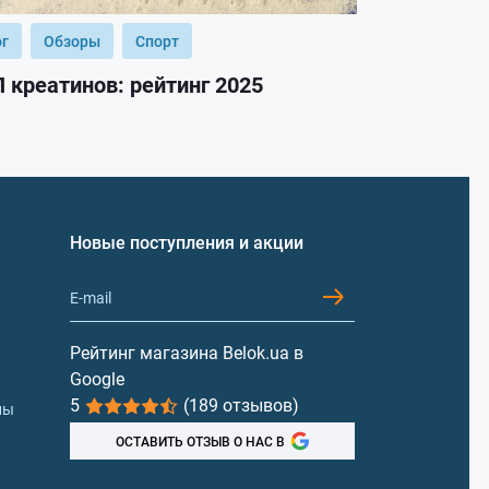
ог
Обзоры
Спорт
Блог
Обз
 креатинов: рейтинг 2025
ТОП гейнер
Новые поступления и акции
Рейтинг магазина Belok.ua в
Google
5
(189 отзывов)
лы
ОСТАВИТЬ ОТЗЫВ О НАС В