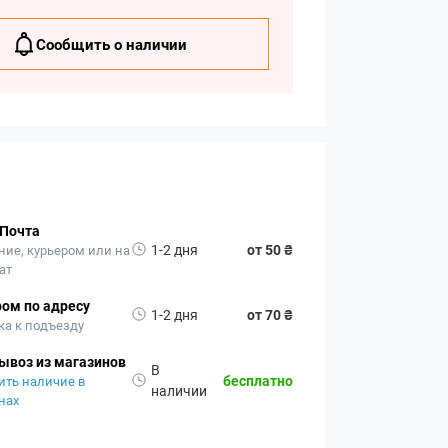
Сообщить о наличии
 Почта
1-2 дня
от 50 ₴
ние, курьером или на
ат
ом по адресу
1-2 дня
от 70 ₴
ка к подъезду
ывоз из магазинов
В
бесплатно
ить наличие в
наличии
нах