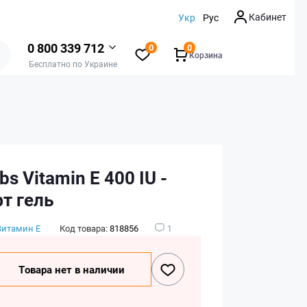
Кабинет
Укр
Рус
0 800 339 712
0
0
Корзина
Бесплатно по Украине
bs Vitamin E 400 IU -
т гель
Витамин E
Код товара:
818856
1
Товара нет в наличии