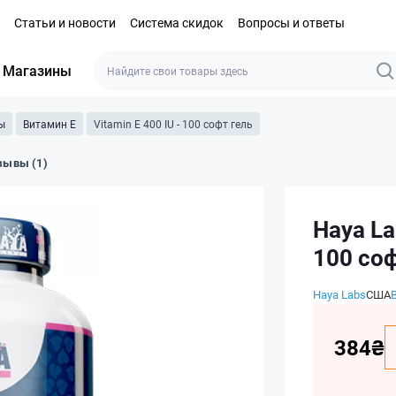
Статьи и новости
Система скидок
Вопросы и ответы
Магазины
ы
Витамин E
Vitamin E 400 IU - 100 софт гель
зывы (1)
Haya La
100 соф
Haya Labs
США
384₴