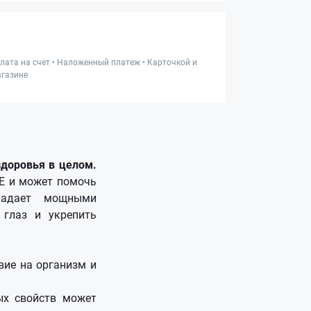
лата на счет • Наложенный платеж • Карточкой и
газине
доровья в целом.
МЕ и может помочь
ладает мощными
глаз и укрепить
вие на организм и
ых свойств может