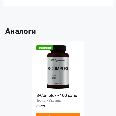
Аналоги
Новинки
B-Complex - 100 капс
Sporter
•
Украина
325₴