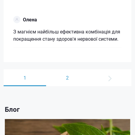
Олена
З магнієм найбільш ефективна комбінація для
покращення стану здоров'я нервової системи.
1
2
Блог