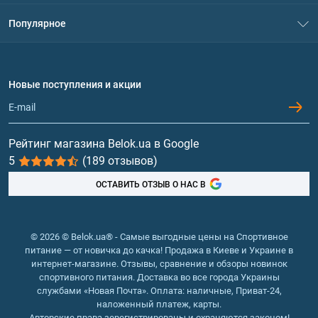
Контакты
Система скидок
Популярное
Политика конфиденциальности
Доставка и оплата
Аминокислоты
Договор присоединения
Вопросы и ответы
Протеин
Новые поступления и акции
Обмен и возврат
Контакты и адреса магазинов
Гейнеры
Витамины и минералы
Рейтинг магазина Belok.ua в Google
5
(189 отзывов)
Рыбий жир, жирные кислоты
ОСТАВИТЬ ОТЗЫВ О НАС В
© 2026 © Belok.ua® - Самые выгодные цены на Спортивное
питание — от новичка до качка! Продажа в Киеве и Украине в
интернет-магазине. Отзывы, сравнение и обзоры новинок
спортивного питания. Доставка во все города Украины
службами «Новая Почта». Оплата: наличные, Приват-24,
наложенный платеж, карты.
Авторские права зерегистрированы и охраняются законом!