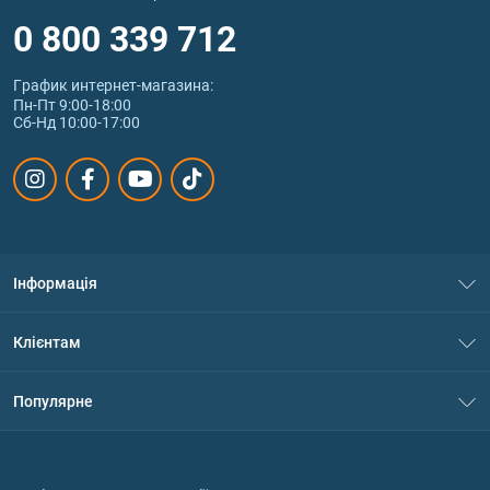
0 800 339 712
График интернет‑магазина:
Пн-Пт 9:00-18:00
Сб-Нд 10:00-17:00
Інформація
Про нас
Клієнтам
Контакти
Система знижок
Популярне
Політика конфіденційності
Доставка і оплата
Амінокислоти
Договір приєднання
Питання та відповіді
Протеїн