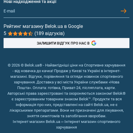
Нові надходження та акції
Обмін та повернення
Контакти та адреси магазинів
Гейнери
Вітаміни та мінерали
Рейтинг магазину Belok.ua в Google
5
(189 відгуків)
Риб'ячий жир, жирні кислоти
ЗАЛИШИТИ ВІДГУК ПРО НАС В
© 2026 © Belok.ua® - Найвигідніші ціни на Спортивне харчування
- від новачка до качка! Продаж у Києві та Україні в інтернет-
магазині. Відгуки, порівняння та огляди новинок спортивного
харчування. Доставка у всі міста України службами «Нова
Пошта». Оплата: готівка, Приват-24, післяплата, карти.
Авторські права зареєстровані та охороняються законом! Belok®
є зареєстрованим товарним знаком Belok™. Продукти та вся
інформація про них, представлені на сайті Belok.ua, не є
лікарськими препаратами. Вони не призначені для лікування,
зняття симптомів та запобігання хворобам.
Інтернет магазин Belok.ua
››
Інтернет магазин спортивного
харчування