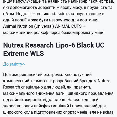
іншу капсулу/саше, та наявність калійзберігаючих трав,
які допомагають зберегти м'язову масу, її пружність та
об'єм. Недолік – велика кількість капсул та саше в
одній порції може бути незручною для ковтання.
Animal Nutrition (Universal) ANIMAL CUTS –
максимальний рельєф через безкомпромісну міць!
Nutrex Research Lipo-6 Black UC
Extreme WLS
До змісту
Цей американський екстремально потужний
комплексний термогенік розроблений брендом Nutrex
Research спеціально для людей, які прагнуть
максимального зниження ваги і швидкого позбавлення
від зайвих жирових відкладень. На сьогодні цей
жироспалювач найефективніший і призначений для
широкого кола підготовлених спортсменів, але не всіма