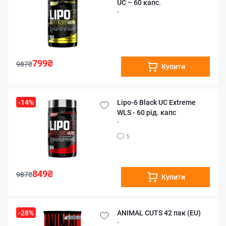
UC – 60 капс.
•
799₴
987₴
Купити
-14%
Lipo-6 Black UC Extreme
WLS - 60 рід. капс
•
5
849₴
987₴
Купити
-28%
ANIMAL CUTS 42 пак (EU)
•