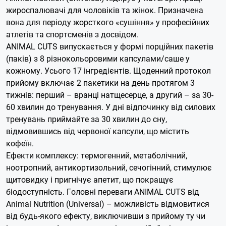
жироспалювачі для чоловіків та жінок. Призначена
вона для періоду жорсткого «сушіння» у професійних
атлетів та спортсменів з досвідом.
ANIMAL CUTS випускається у формі порційних пакетів
(паків) з 8 різнокольоровими капсулами/саше у
кожному. Усього 17 інгредієнтів. Щоденний протокол
прийому включає 2 пакетики на день протягом 3
тижнів: перший – вранці натщесерце, а другий – за 30-
60 хвилин до тренування. У дні відпочинку від силових
тренувань приймайте за 30 хвилин до сну,
відмовившись від червоної капсули, що містить
кофеїн.
Ефекти комплексу: термогенний, метаболічний,
ноотропний, антикортизольний, сечогінний, стимулює
щитовидку і пригнічує апетит, що покращує
біодоступність. Головні переваги ANIMAL CUTS від
Animal Nutrition (Universal) – можливість відмовитися
від будь-якого ефекту, виключивши з прийому ту чи