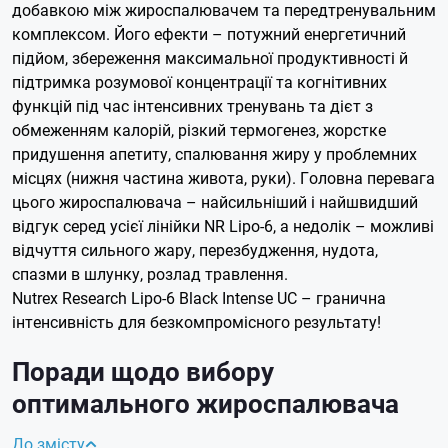
добавкою між жироспалювачем та передтренувальним
комплексом. Його ефекти – потужний енергетичний
підйом, збереження максимальної продуктивності й
підтримка розумової концентрації та когнітивних
функцій під час інтенсивних тренувань та дієт з
обмеженням калорій, різкий термогенез, жорстке
придушення апетиту, спалювання жиру у проблемних
місцях (нижня частина живота, руки). Головна перевага
цього жироспалювача – найсильніший і найшвидший
відгук серед усієї лінійки NR Lipo-6, а недолік – можливі
відчуття сильного жару, перезбудження, нудота,
спазми в шлунку, розлад травлення.
Nutrex Research Lipo-6 Black Intense UC – гранична
інтенсивність для безкомпромісного результату!
Поради щодо вибору
оптимального жироспалювача
До змісту