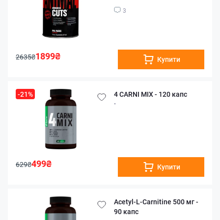
3
1899₴
2635₴
Купити
-21%
4 CARNI MIX - 120 капс
•
499₴
629₴
Купити
Acetyl-L-Carnitine 500 мг -
90 капс