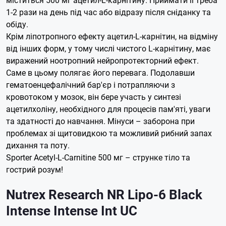
1-2 рази на день під час або відразу після сніданку та
обіду.
Крім ліпотропного ефекту ацетил-L-карнітин, на відміну
від інших форм, у тому числі чистого L-карнітину, має
виражений ноотропний нейропротекторний ефект.
Саме в цьому полягає його перевага. Подолавши
гематоенцефалічний бар'єр і потрапляючи з
кровотоком у мозок, він бере участь у синтезі
ацетилхоліну, необхідного для процесів пам'яті, уваги
та здатності до навчання. Мінуси – заборона при
проблемах зі щитовидкою та можливий рибний запах
дихання та поту.
Sporter Acetyl-L-Carnitine 500 мг – струнке тіло та
гострий розум!
Nutrex Research NR Lipo-6 Black
Intense Intense Int UC