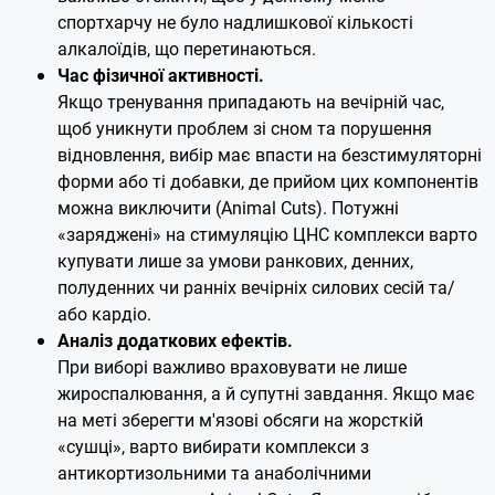
спортхарчу не було надлишкової кількості
алкалоїдів, що перетинаються.
Час фізичної активності.
Якщо тренування припадають на вечірній час,
щоб уникнути проблем зі сном та порушення
відновлення, вибір має впасти на безстимуляторні
форми або ті добавки, де прийом цих компонентів
можна виключити (Animal Cuts). Потужні
«заряджені» на стимуляцію ЦНС комплекси варто
купувати лише за умови ранкових, денних,
полуденних чи ранніх вечірніх силових сесій та/
або кардіо.
Аналіз додаткових ефектів.
При виборі важливо враховувати не лише
жироспалювання, а й супутні завдання. Якщо має
на меті зберегти м'язові обсяги на жорсткій
«сушці», варто вибирати комплекси з
антикортизольними та анаболічними