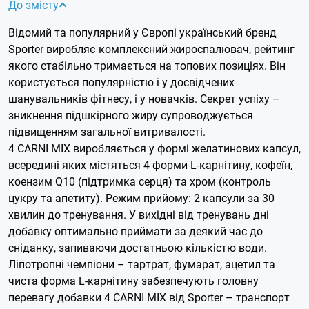
До змісту
Відомий та популярний у Європі український бренд
Sporter виробляє комплексний жироспалювач, рейтинг
якого стабільно тримається на топових позиціях. Він
користується популярністю і у досвідчених
шанувальників фітнесу, і у новачків. Секрет успіху –
зникнення підшкірного жиру супроводжується
підвищенням загальної витривалості.
4 CARNI MIX виробляється у формі желатинових капсул,
всередині яких містяться 4 форми L-карнітину, кофеїн,
коензим Q10 (підтримка серця) та хром (контроль
цукру та апетиту). Режим прийому: 2 капсули за 30
хвилин до тренування. У вихідні від тренувань дні
добавку оптимально приймати за деякий час до
сніданку, запиваючи достатньою кількістю води.
Ліпотропні чемпіони – тартрат, фумарат, ацетил та
чиста форма L-карнітину забезпечують головну
перевагу добавки 4 CARNI MIX від Sporter – транспорт