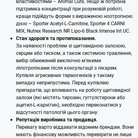
властивостями – Animal Cuts. Якщо ж потрібна
підтримка концентрації при розумовій роботі,
краще підійдуть форми з вираженою ноотропною
дією – Sporter Acetyl-L-Carnitine, Sporter 4 CARNI
MIX, Nutrex Research NR Lipo-6 Black Intense Int UC.
Стан здоров'я та протипоказання.
За наявності проблем зі щитовидною залозою,
серцем або тиском, а також системою травлення,
вибір обмежений виключно м'якими
ліпотропіками після консультації з лікарем.
Купівля агресивних термогеніків у такому
випадку неприпустима. Перед купівлею
препаратів, що впливають на роботу щитовидної
залози (які містять тирозин, гуггулстерони або
ацетил-L-карнітин), необхідно переконатися у
відсутності патологій цього органу.
Репутація виробника та продавця.
Перевагу варто віддавати відомим брендам. Вони
мають фінансову можливість перевірити не лише