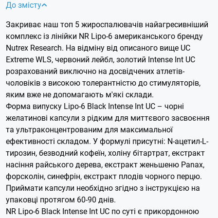
До змісту
Закриває наш топ 5 жироспалювачів найагресивніший
комплекс із лінійки NR Lipo-6 американського бренду
Nutrex Research. На відміну від описаного вище UC
Extreme WLS, червоний лейбл, золотий Intense Int UC
розрахований виключно на досвідчених атлетів-
чоловіків з високою толерантністю до стимуляторів,
яким вже не допомагають м'які склади.
Форма випуску Lipo-6 Black Intense Int UC – чорні
желатинові капсули з рідким для миттєвого засвоєння
та ультраконцентрованим для максимальної
ефективності складом. У формулі присутні: N-ацетил-L-
тирозин, безводний кофеїн, холіну бітартрат, екстракт
насіння райського дерева, екстракт женьшеню Panax,
форсколін, синефрін, екстракт плодів чорного перцю.
Приймати капсули необхідно згідно з інструкцією на
упаковці протягом 60-90 днів.
NR Lipo-6 Black Intense Int UC по суті є прикордонною