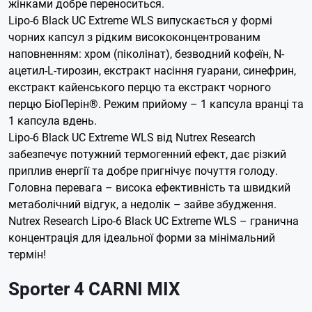
жінками добре переноситься.
Lipo-6 Black UC Extreme WLS випускається у формі
чорних капсул з рідким висококонцентрованим
наповненням: хром (піколінат), безводний кофеїн, N-
ацетил-L-тирозин, екстракт насіння гуарани, синефрин,
екстракт кайенського перцю та екстракт чорного
перцю БіоПерін®. Режим прийому – 1 капсула вранці та
1 капсула вдень.
Lipo-6 Black UC Extreme WLS від Nutrex Research
забезпечує потужний термогенний ефект, дає різкий
приплив енергії та добре пригнічує почуття голоду.
Головна перевага – висока ефективність та швидкий
метаболічний відгук, а недолік – зайве збудження.
Nutrex Research Lipo-6 Black UC Extreme WLS – гранична
концентрація для ідеальної форми за мінімальний
термін!
Sporter 4 CARNI MIX