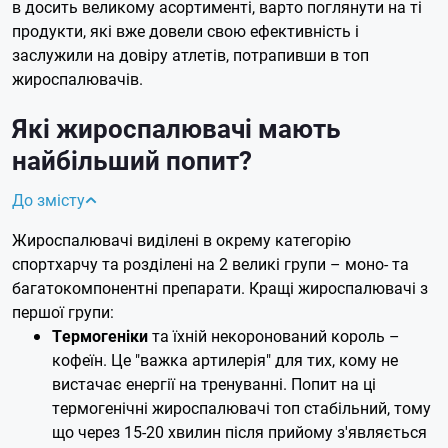
в досить великому асортименті, варто поглянути на ті
продукти, які вже довели свою ефективність і
заслужили на довіру атлетів, потрапивши в топ
жироспалювачів.
Які жироспалювачі мають
найбільший попит?
До змісту
Жироспалювачі виділені в окрему категорію
спортхарчу та розділені на 2 великі групи – моно- та
багатокомпонентні препарати. Кращі жироспалювачі з
першої групи:
Термогеніки
та їхній некоронований король –
кофеїн. Це "важка артилерія" для тих, кому не
вистачає енергії на тренуванні. Попит на ці
термогенічні жироспалювачі топ стабільний, тому
що через 15-20 хвилин після прийому з'являється