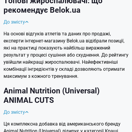
Топові жироспалювачі: що
рекомендує Belok.ua
До змісту
На основі відгуків атлетів та даних про продажі,
експерти інтернет-магазину Belok.ua відібрали позиції,
які на практиці показують найбільш виражений
результат у процесі сушіння або схуднення. До рейтингу
увійшли найкращі жироспалювачі. Найефективніші
комбінації інгредієнтів у складі дозволяють отримати
максимум з кожного тренування.
Animal Nutrition (Universal)
ANIMAL CUTS
До змісту
Ця комплексна добавка від американського бренду
Animal Nutrition (Universal) лідирує у категорії Кращі