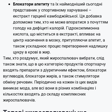
Блокатори апетиту
та їх наймодніший сьогодні
представник у спортивному харчуванні –
екстракт гарцинії камбоджійської. Ця добавка
допоможе тим, хто не може впоратися з почуттям
голоду на дефіциті калорій. Гідроксилимонна
кислота, що міститься в екстракті, впливає на
центр насичення в мозку, притупляючи апетит, а
також ускладнює процес перетворення надлишку
цукру в крові в жир.
Тим, хто роздумує, який жироспалювач вибрати, слід
також знати, що в цю категорію продуктів спортхарчу
входять препарати з діуретичним ефектом, блокатори
вуглеводів, блокатори жирів, а також стимулятори
обміну речовин. Періодично на кожен із цих видів
виникає мода, але всі вони в різних комбінаціях і
кількостях входять до складу комплексних
жироспалювачів.