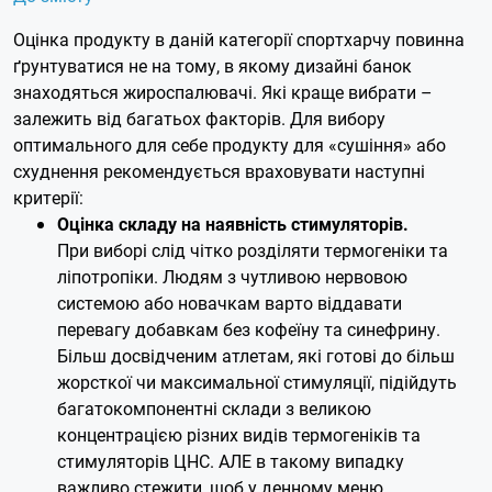
Оцінка продукту в даній категорії спортхарчу повинна
ґрунтуватися не на тому, в якому дизайні банок
знаходяться жироспалювачі. Які краще вибрати –
залежить від багатьох факторів. Для вибору
оптимального для себе продукту для «сушіння» або
схуднення рекомендується враховувати наступні
критерії:
Оцінка складу на наявність стимуляторів.
При виборі слід чітко розділяти термогеніки та
ліпотропіки. Людям з чутливою нервовою
системою або новачкам варто віддавати
перевагу добавкам без кофеїну та синефрину.
Більш досвідченим атлетам, які готові до більш
жорсткої чи максимальної стимуляції, підійдуть
багатокомпонентні склади з великою
концентрацією різних видів термогеніків та
стимуляторів ЦНС. АЛЕ в такому випадку
важливо стежити, щоб у денному меню