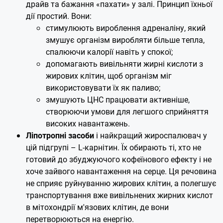
драйв та бажання «пахати» у залі. Принцип їхньої
дії простий. Вони:
стимулюють вироблення адреналіну, який
змушує організм виробляти більше тепла,
спалюючи калорії навіть у спокої;
допомагають вивільняти жирні кислоти з
жирових клітин, щоб організм міг
використовувати їх як паливо;
змушують ЦНС працювати активніше,
створюючи умови для легшого сприйняття
високих навантажень.
Ліпотропні засоби
і найкращий жироспалювач у
цій підгрупі – L-карнітин. Їх обирають ті, хто не
готовий до збуджуючого кофеїнового ефекту і не
хоче зайвого навантаження на серце. Ця речовина
не сприяє руйнуванню жирових клітин, а полегшує
транспортування вже вивільнених жирних кислот
в мітохондрії м'язових клітин, де вони
перетворюються на енергію.