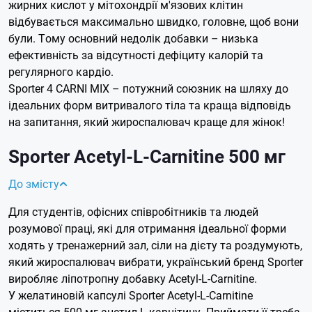
жирних кислот у мітохондрії м'язових клітин
відбувається максимально швидко, головне, щоб вони
були. Тому основний недолік добавки – низька
ефективність за відсутності дефіциту калорій та
регулярного кардіо.
Sporter 4 CARNI MIX – потужний союзник на шляху до
ідеальних форм витривалого тіла та краща відповідь
на запитання, який жироспалювач краще для жінок!
Sporter Acetyl-L-Carnitine 500 мг
До змісту
Для студентів, офісних співробітників та людей
розумової праці, які для отримання ідеальної форми
ходять у тренажерний зал, сіли на дієту та роздумують,
який жироспалювач вибрати, український бренд Sporter
виробляє ліпотропну добавку Acetyl-L-Carnitine.
У желатиновій капсулі Sporter Acetyl-L-Carnitine
міститься 500 мг ацетил-L-карнітину. Приймати її треба