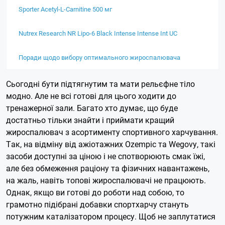
Sporter Acetyl-L-Carnitine 500 мг
Nutrex Research NR Lipo-6 Black Intense Intense Int UC
Поради щодо вибору оптимального жироспалювача
Сьогодні бути підтягнутим та мати рельєфне тіло
модно. Але не всі готові для цього ходити до
тренажерної зали. Багато хто думає, що буде
достатньо тільки знайти і приймати кращий
жироспалювач з асортименту спортивного харчування.
Так, на відміну від ажіотажних Ozempic та Wegovy, такі
засоби доступні за ціною і не спотворюють смак їжі,
але без обмеження раціону та фізичних навантажень,
на жаль, навіть топові жироспалювачі не працюють.
Однак, якщо ви готові до роботи над собою, то
грамотно підібрані добавки спортхарчу стануть
потужним каталізатором процесу. Щоб не заплутатися