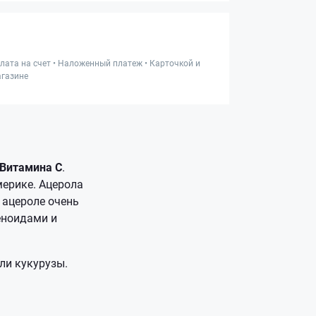
лата на счет • Наложенный платеж • Карточкой и
газине
Витамина С
.
ерике. Ацерола
 ацероле очень
еноидами и
ли кукурузы.