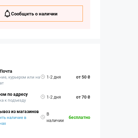
Сообщить о наличии
 Почта
1-2 дня
от 50 ₴
ние, курьером или на
ат
ом по адресу
1-2 дня
от 70 ₴
ка к подъезду
ывоз из магазинов
В
бесплатно
ить наличие в
наличии
нах