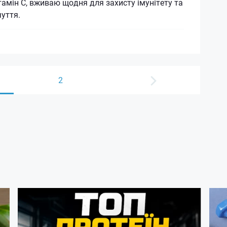
тамін С, вживаю щодня для захисту імунітету та
уття.
2