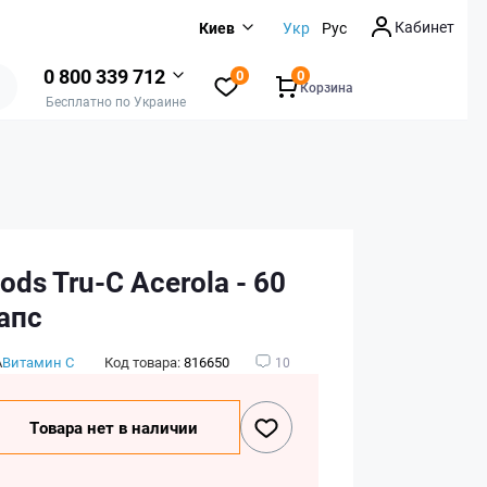
Кабинет
Киев
Укр
Рус
0 800 339 712
0
0
Корзина
Бесплатно по Украине
ds Tru-C Acerola - 60
апс
А
Витамин C
Код товара:
816650
10
Товара нет в наличии