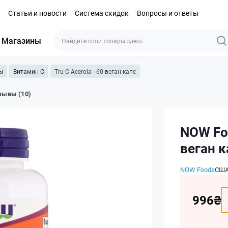
Статьи и новости
Система скидок
Вопросы и ответы
Магазины
ы
Витамин C
Tru-C Acerola - 60 веган капс
зывы (10)
NOW Foo
веган к
NOW Foods
СШ
996₴