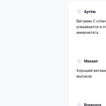
Артём
Витамин С отли
усваивается и 
иммунитета.
Михаил
Хороший витамин
высокое.
Всеволод