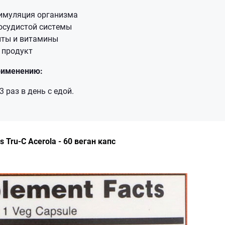
имуляция организма
осудистой системы
ты и витамины
 продукт
рименению:
3 раз в день с едой.
 Tru-C Acerola - 60 веган капс