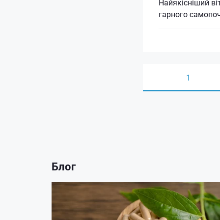
Найякісніший ві
гарного самопоч
1
Блог