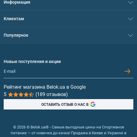
Информация
О нас
Клиентам
Контакты
Система скидок
Популярное
Политика конфиденциальности
Доставка и оплата
Аминокислоты
Договор присоединения
Вопросы и ответы
Протеин
Новые поступления и акции
Обмен и возврат
Контакты и адреса магазинов
Гейнеры
Витамины и минералы
Рейтинг магазина Belok.ua в Google
5
(189 отзывов)
Рыбий жир, жирные кислоты
ОСТАВИТЬ ОТЗЫВ О НАС В
© 2026 © Belok.ua® - Самые выгодные цены на Спортивное
питание — от новичка до качка! Продажа в Киеве и Украине в