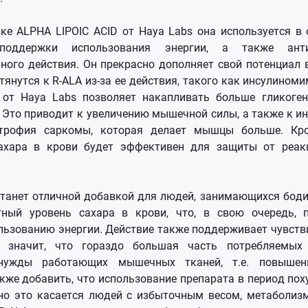
ке ALPHA LIPOIC ACID от Haya Labs она используется в 
поддержки использования энергии, а также анти
ного действия. Он прекрасно дополняет свой потенциал 
янутся к R-ALA из-за ее действия, такого как инсулином
 от Haya Labs позволяет накапливать больше гликоген
 Это приводит к увеличению мышечной силы, а также к и
ртрофия саркомы, которая делает мышцы больше. Кро
ахара в крови будет эффективен для защиты от реак
станет отличной добавкой для людей, занимающихся бод
тный уровень сахара в крови, что, в свою очередь, 
ьзованию энергии. Действие также поддерживает чувств
о значит, что гораздо большая часть потребляемых 
нужды работающих мышечных тканей, т.е. повышен
акже добавить, что использование препарата в период пох
но это касается людей с избыточным весом, метаболиз