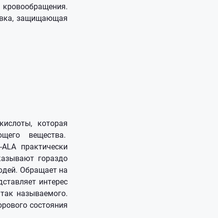
 кровообращения.
вка, защищающая
кислоты, которая
ющего вещества.
-ALA практически
казывают гораздо
юдей. Обращает на
дставляет интерес
так называемого.
орового состояния