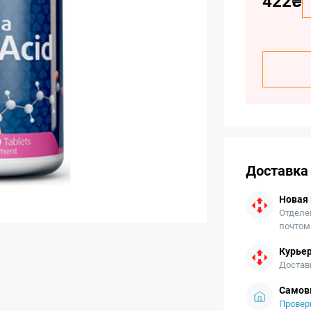
422₴
Доставка
Новая
Отделе
почтом
Курьер
Достав
Самов
Провер