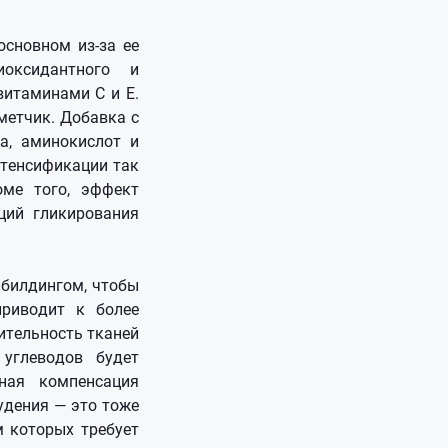
основном из-за ее
оксидантного и
витаминами С и Е.
иметчик. Добавка с
а, аминокислот и
нтенсификации так
ме того, эффект
ций гликирования
ибилдингом, чтобы
приводит к более
ительность тканей
углеводов будет
ная компенсация
удения — это тоже
м которых требует