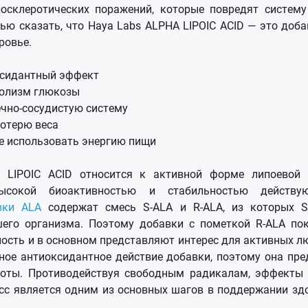
росклеротических поражений, которые повредят систему
ью сказать, что Haya Labs
ALPHA LIPOIC ACID
— это доба
ровье.
ксидантный эффект
олизм глюкозы
чно-сосудистую систему
отерю веса
е использовать энергию пищи
 LIPOIC ACID относится к активной форме липоевой 
высокой биоактивностью и стабильностью действу
вки ALA
содержат смесь S-ALA и R-ALA, из которых S
шего организма. Поэтому добавки с пометкой R-ALA по
сть и в основном представляют интерес для активных л
ное антиоксидантное действие добавки, поэтому она пре
соты. Противодействуя свободным радикалам, эффекты 
сс является одним из основных шагов в поддержании зд
й.