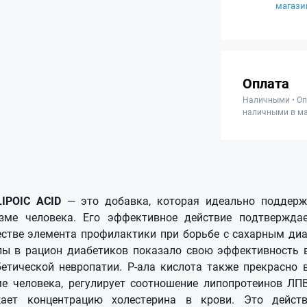
магази
Оплата
Наличными • Оп
наличными в ма
IPOIC ACID
— это добавка, которая идеально поддерж
зме человека. Его эффективное действие подтверждае
стве элемента профилактики при борьбе с сахарным диа
алы в рацион диабетиков показало свою эффективность 
етической невропатии. Р-ала кислота также прекрасно 
е человека, регулирует соотношение липопротеинов ЛП
жает концентрацию холестерина в крови. Это дейст