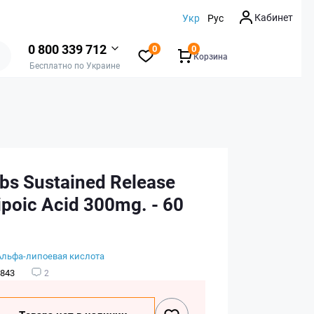
Кабинет
Укр
Рус
0 800 339 712
0
0
Корзина
Бесплатно по Украине
bs Sustained Release
ipoic Acid 300mg. - 60
Альфа-липоевая кислота
843
2