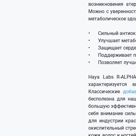
возникновения ате
Можно с уверенност
метаболическое здо
•
Сильный антио
•
Улучшает метаб
•
Защищает серде
•
Поддерживает п
•
Позволяет лучш
Haya Labs R-ALPHA
характеризуется 
Классические
доба
бесполезна для на
большую эффективно
себя внимание силь
для индустрии кра
окислительный стре
кожи, волос и ногте