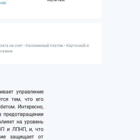
нах
лата на счет • Наложенный платеж • Карточкой и
газине
ивает управление
тся тем, что его
бетом. Интересно,
в предотвращении
влияет на уровень
ВП и ЛПНП, и, что
вие защищает от