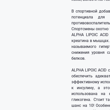
В спортивной добав
потенциала для 
противовоспалитель
Спортсмены охотно т
ALPHA LIPOIC ACID
креатина в мышцах.
называемого гипе
снижения уровня с
белков.
ALPHA LIPOIC ACID 
обеспечить адеква
эффективному испол
к инсулину, а эт
использована на 
гликогена. Стоит т
шанс на 10! Особен