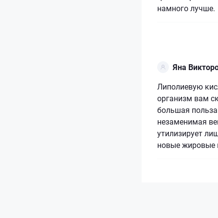
намного лучше.
Яна Виктор
Липолиевую кис
организм вам ск
большая польза 
незаменимая вещ
утилизирует ли
новые жировые 