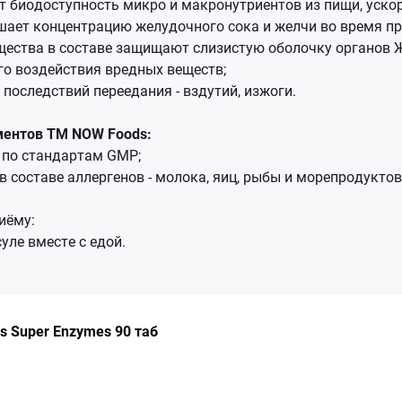
 биодоступность микро и макронутриентов из пищи, ускор
шает концентрацию желудочного сока и желчи во время п
щества в составе защищают слизистую оболочку органов 
го воздействия вредных веществ;
 последствий переедания - вздутий, изжоги.
ентов ТМ NOW Foods:
 по стандартам GMP;
в составе аллергенов - молока, яиц, рыбы и морепродуктов
иёму:
уле вместе с едой.
s Super Enzymes 90 таб