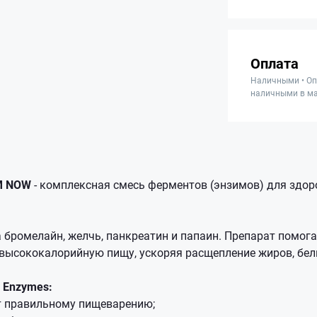
Оплата
Наличными • Оп
наличными в ма
ТМ NOW
- комплексная смесь ферментов (энзимов) для здор
 бромелайн, желчь, панкреатин и папаин. Препарат помог
высококалорийную пищу, ускоряя расщепление жиров, белк
 Enzymes:
т правильному пищеварению;