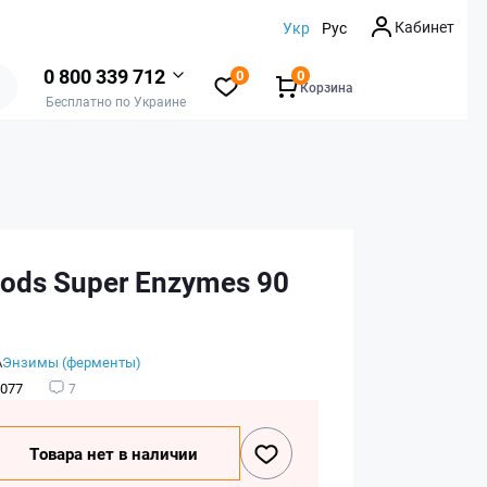
Кабинет
Укр
Рус
0 800 339 712
0
0
Корзина
Бесплатно по Украине
ods Super Enzymes 90
А
Энзимы (ферменты)
077
7
Товара нет в наличии