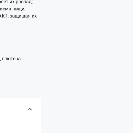
яет их распад;
риема пищи;
ЖКТ, защищая их
, глютена.