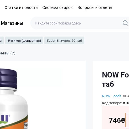
Статьи и новости
Система скидок
Вопросы и ответы
Магазины
а
Энзимы (ферменты)
Super Enzymes 90 таб
зывы (7)
NOW Fo
таб
NOW Foods
СШ
Код товара:
816
746₴