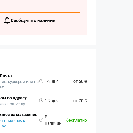
Сообщить о наличии
 Почта
1-2 дня
от 50 ₴
ние, курьером или на
ат
ом по адресу
1-2 дня
от 70 ₴
ка к подъезду
ывоз из магазинов
В
бесплатно
ить наличие в
наличии
нах