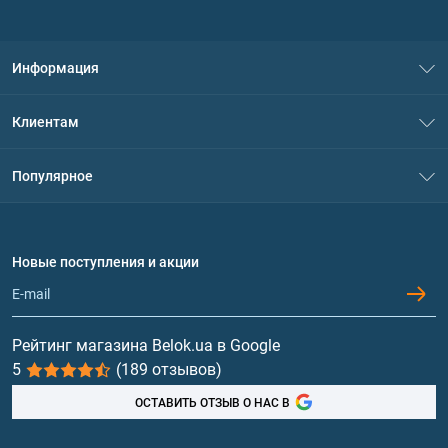
Информация
О нас
Клиентам
Контакты
Система скидок
Популярное
Политика конфиденциальности
Доставка и оплата
Аминокислоты
Договор присоединения
Вопросы и ответы
Протеин
Новые поступления и акции
Обмен и возврат
Контакты и адреса магазинов
Гейнеры
Витамины и минералы
Рейтинг магазина Belok.ua в Google
5
(189 отзывов)
Рыбий жир, жирные кислоты
ОСТАВИТЬ ОТЗЫВ О НАС В