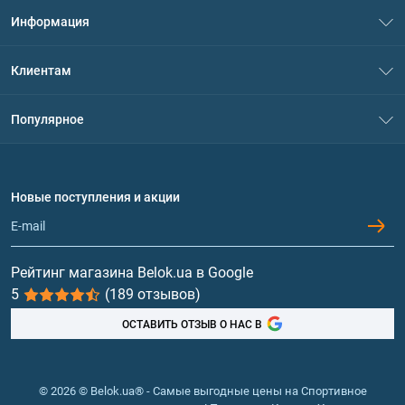
Информация
О нас
Клиентам
Контакты
Система скидок
Популярное
Политика конфиденциальности
Доставка и оплата
Аминокислоты
Договор присоединения
Вопросы и ответы
Протеин
Новые поступления и акции
Обмен и возврат
Контакты и адреса магазинов
Гейнеры
Витамины и минералы
Рейтинг магазина Belok.ua в Google
5
(189 отзывов)
Рыбий жир, жирные кислоты
ОСТАВИТЬ ОТЗЫВ О НАС В
© 2026 © Belok.ua® - Самые выгодные цены на Спортивное