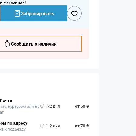
 в магазинах!
₴
Забронировать
Сообщить о наличии
 Почта
1-2 дня
от 50 ₴
ние, курьером или на
ат
ом по адресу
1-2 дня
от 70 ₴
ка к подъезду