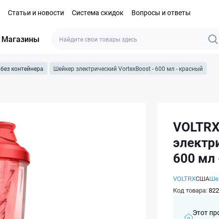
Статьи и новости
Система скидок
Вопросы и ответы
Магазины
без контейнера
Шейкер электрический VortexBoost - 600 мл - красный
VOLTRX
электри
600 мл
VOLTRX
США
Ше
Код товара:
822
Этот пр