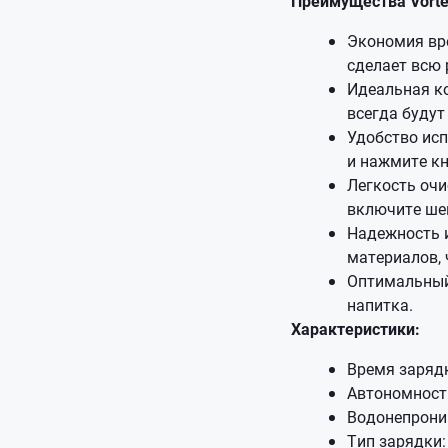
Преимущества Vorte
Экономия вре
сделает всю 
Идеальная ко
всегда буду
Удобство исп
и нажмите кн
Легкость очи
включите шей
Надежность и
материалов, 
Оптимальный
напитка.
Характеристики:
Время зарядк
Автономность
Водонепрони
Тип зарядки: