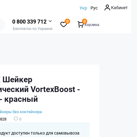
Кабинет
Укр
Рус
0 800 339 712
0
0
Корзина
Бесплатно по Украине
 Шейкер
ческий VortexBoost -
 - красный
йкеры без контейнера
828
0
одукт доступен только для самовывоза