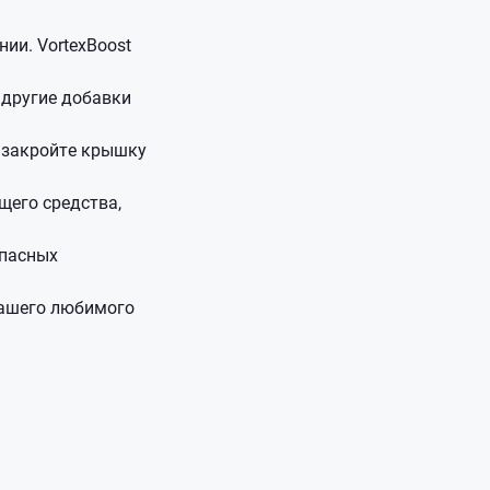
ии. VortexBoost
 другие добавки
, закройте крышку
щего средства,
опасных
вашего любимого