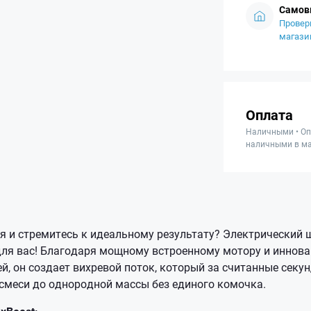
Самов
Провер
магази
Оплата
Наличными • Оп
наличными в ма
я и стремитесь к идеальному результату? Электрический ш
для вас! Благодаря мощному встроенному мотору и иннов
й, он создает вихревой поток, который за считанные сек
меси до однородной массы без единого комочка.