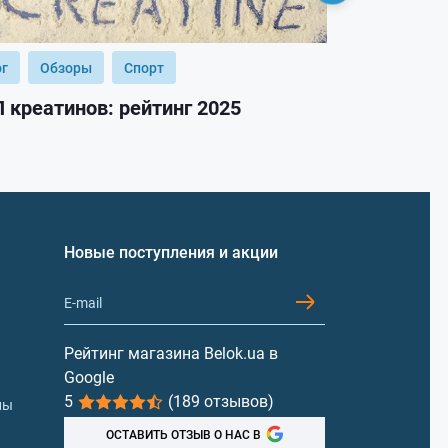
ог
Обзоры
Спорт
Блог
Обз
 креатинов: рейтинг 2025
ТОП гейнер
Новые поступления и акции
Рейтинг магазина Belok.ua в
Google
5
(189 отзывов)
лы
ОСТАВИТЬ ОТЗЫВ О НАС В