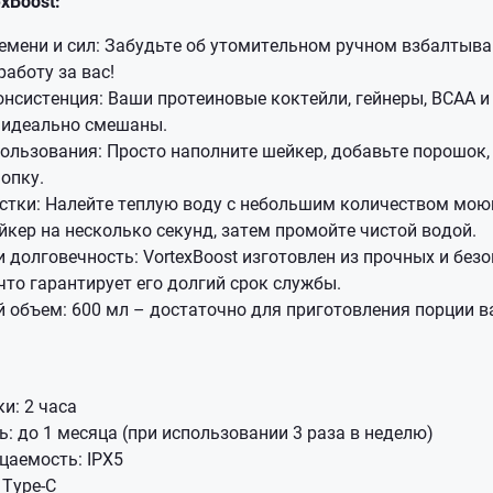
xBoost:
мени и сил: Забудьте об утомительном ручном взбалтыван
работу за вас!
нсистенция: Ваши протеиновые коктейли, гейнеры, BCAA и
т идеально смешаны.
ользования: Просто наполните шейкер, добавьте порошок
опку.
стки: Налейте теплую воду с небольшим количеством мою
кер на несколько секунд, затем промойте чистой водой.
 долговечность: VortexBoost изготовлен из прочных и без
что гарантирует его долгий срок службы.
 объем: 600 мл – достаточно для приготовления порции 
и: 2 часа
: до 1 месяца (при использовании 3 раза в неделю)
цаемость: IPX5
 Type-C