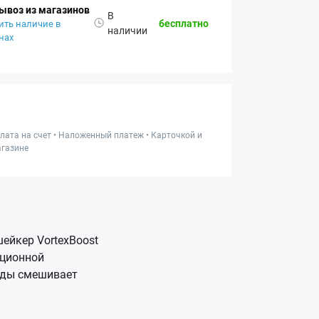
ывоз из магазинов
В
бесплатно
ить наличие в
наличии
нах
лата на счет • Наложенный платеж • Карточкой и
газине
ейкер VortexBoost
ационной
унды смешивает