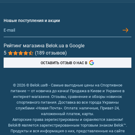
Доставка и оплата
Аминокислоты
Договор присоединения
Вопросы и ответы
Протеин
Новые поступления и акции
Обмен и возврат
Контакты и адреса магазинов
Гейнеры
Витамины и минералы
Рейтинг магазина Belok.ua в Google
5
(189 отзывов)
Рыбий жир, жирные кислоты
ОСТАВИТЬ ОТЗЫВ О НАС В
© 2026 © Belok.ua® - Самые выгодные цены на Спортивное
питание — от новичка до качка! Продажа в Киеве и Украине в
интернет-магазине. Отзывы, сравнение и обзоры новинок
спортивного питания. Доставка во все города Украины
службами «Новая Почта». Оплата: наличные, Приват-24,
наложенный платеж, карты.
Авторские права зерегистрированы и охраняются законом!
Belok® является зарегистрированным торговым знаком Belok™.
Продукты и вся информация о них, представленные на сайте