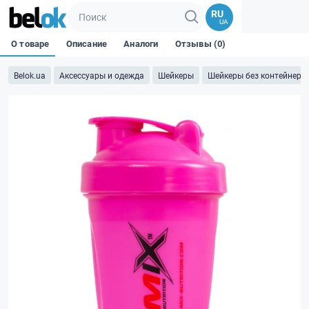
RU
UA
О товаре
Описание
Аналоги
Отзывы (0)
Belok.ua
Аксессуары и одежда
Шейкеры
Шейкеры без контейнера