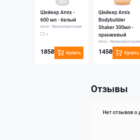
Шейкер Amix -
Шейкер Amix
600 мл - белый
Bodybuilder
Amix
•
Великобритания
Shaker 300мл -
оранжевый
1
Amix
•
Великобритания
185₴
145₴
Купить
Купить
Отзывы
Нет отзывов о 