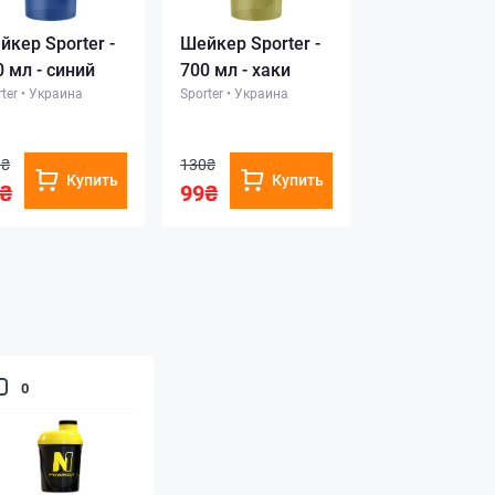
йкер Sporter -
Шейкер Sporter -
0 мл - синий
700 мл - хаки
ter
•
Украина
Sporter
•
Украина
0₴
130₴
Купить
Купить
₴
99₴
0