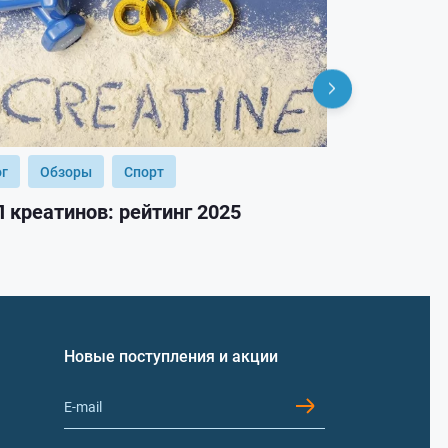
ог
Обзоры
Спорт
Блог
Обз
 креатинов: рейтинг 2025
ТОП гейнер
Новые поступления и акции