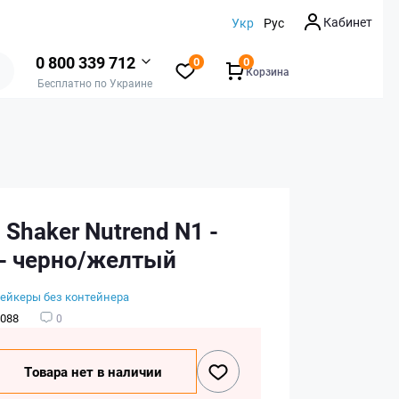
Кабинет
Укр
Рус
0 800 339 712
0
0
Корзина
Бесплатно по Украине
 Shaker Nutrend N1 -
 - черно/желтый
ейкеры без контейнера
088
0
Товара нет в наличии