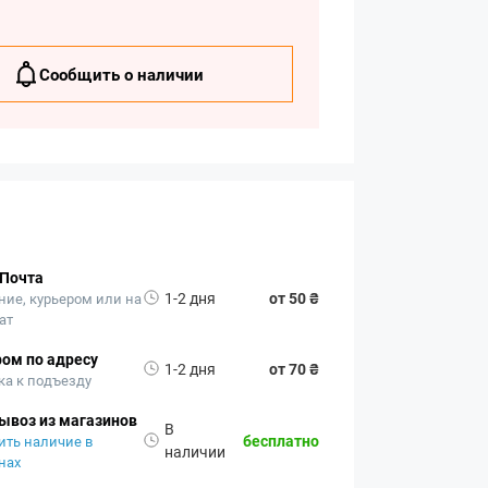
Сообщить о наличии
 Почта
1-2 дня
от 50 ₴
ние, курьером или на
ат
ом по адресу
1-2 дня
от 70 ₴
ка к подъезду
ывоз из магазинов
В
бесплатно
ить наличие в
наличии
нах