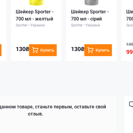
Шейкер Sporter -
Шейкер Sporter -
Ше
700 мл - желтый
700 мл - сірий
70
Sporter
•
Украина
Sporter
•
Украина
Spor
13
130₴
130₴
Купить
Купить
99
данном товаре, станьте первым, оставьте свой
отзыв.