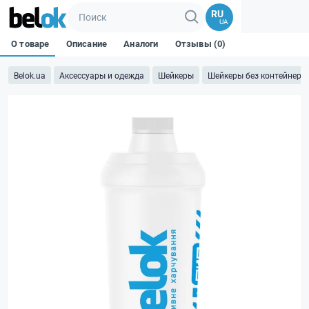
RU
UA
О товаре
Описание
Аналоги
Отзывы (0)
Belok.ua
Аксессуары и одежда
Шейкеры
Шейкеры без контейнера