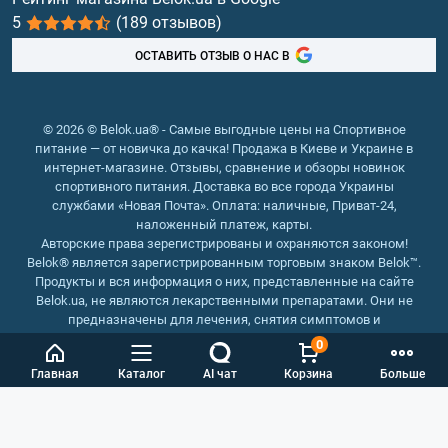
5
(189 отзывов)
Рыбий жир, жирные кислоты
ОСТАВИТЬ ОТЗЫВ О НАС В
© 2026 © Belok.ua® - Самые выгодные цены на Спортивное
питание — от новичка до качка! Продажа в Киеве и Украине в
интернет-магазине. Отзывы, сравнение и обзоры новинок
спортивного питания. Доставка во все города Украины
службами «Новая Почта». Оплата: наличные, Приват-24,
наложенный платеж, карты.
Авторские права зерегистрированы и охраняются законом!
Belok® является зарегистрированным торговым знаком Belok™.
Продукты и вся информация о них, представленные на сайте
Belok.ua, не являются лекарственными препаратами. Они не
предназначены для лечения, снятия симптомов и
предотвращения болезней.
0
Интернет магазин Belok.ua
››
Интернет магазин спортивного
Главная
Каталог
AI чат
Корзина
Больше
питания