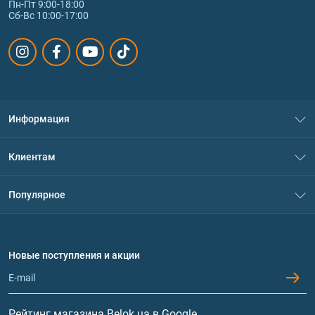
Пн-Пт 9:00-18:00
Сб-Вс 10:00-17:00
Информация
О нас
Клиентам
Контакты
Система скидок
Популярное
Политика конфиденциальности
Доставка и оплата
Аминокислоты
Договор присоединения
Вопросы и ответы
Протеин
Новые поступления и акции
Обмен и возврат
Контакты и адреса магазинов
Гейнеры
Витамины и минералы
Рейтинг магазина Belok.ua в Google