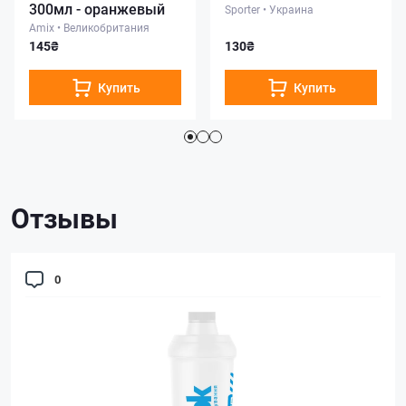
300мл - оранжевый
Sporter
•
Украина
Amix
•
Великобритания
145₴
130₴
Купить
Купить
Отзывы
0