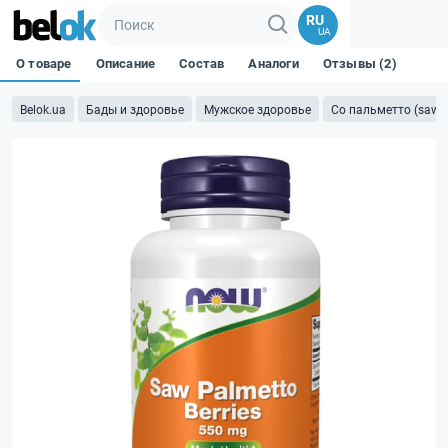
RU
UA
О товаре
Описание
Состав
Аналоги
Отзывы (2)
Belok.ua
Бады и здоровье
Мужское здоровье
Со пальметто (saw p