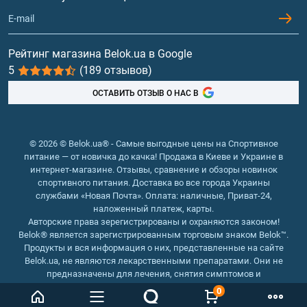
Контакты и адреса магазинов
Гейнеры
Витамины и минералы
Рейтинг магазина Belok.ua в Google
5
(189 отзывов)
Рыбий жир, жирные кислоты
ОСТАВИТЬ ОТЗЫВ О НАС В
© 2026 © Belok.ua® - Самые выгодные цены на Спортивное
питание — от новичка до качка! Продажа в Киеве и Украине в
интернет-магазине. Отзывы, сравнение и обзоры новинок
спортивного питания. Доставка во все города Украины
службами «Новая Почта». Оплата: наличные, Приват-24,
наложенный платеж, карты.
Авторские права зерегистрированы и охраняются законом!
Belok® является зарегистрированным торговым знаком Belok™.
Продукты и вся информация о них, представленные на сайте
Belok.ua, не являются лекарственными препаратами. Они не
предназначены для лечения, снятия симптомов и
предотвращения болезней.
0
Интернет магазин Belok.ua
››
Интернет магазин спортивного