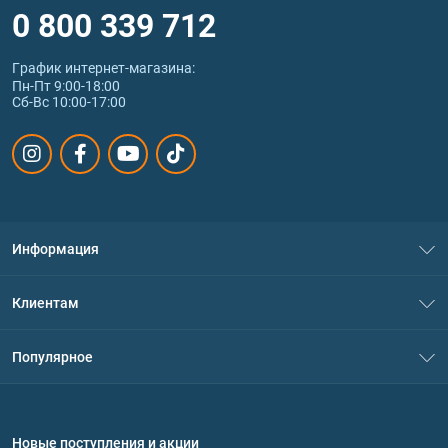
0 800 339 712
График интернет‑магазина:
Пн-Пт 9:00-18:00
Сб-Вс 10:00-17:00
Информация
О нас
Клиентам
Контакты
Система скидок
Популярное
Политика конфиденциальности
Доставка и оплата
Аминокислоты
Договор присоединения
Вопросы и ответы
Протеин
Новые поступления и акции
Обмен и возврат