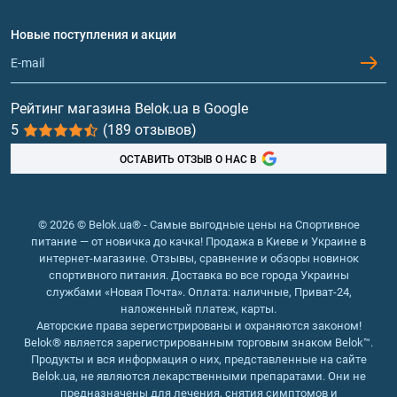
Договор присоединения
Вопросы и ответы
Протеин
Новые поступления и акции
Обмен и возврат
Контакты и адреса магазинов
Гейнеры
Витамины и минералы
Рейтинг магазина Belok.ua в Google
5
(189 отзывов)
Рыбий жир, жирные кислоты
ОСТАВИТЬ ОТЗЫВ О НАС В
© 2026 © Belok.ua® - Самые выгодные цены на Спортивное
питание — от новичка до качка! Продажа в Киеве и Украине в
интернет-магазине. Отзывы, сравнение и обзоры новинок
спортивного питания. Доставка во все города Украины
службами «Новая Почта». Оплата: наличные, Приват-24,
наложенный платеж, карты.
Авторские права зерегистрированы и охраняются законом!
Belok® является зарегистрированным торговым знаком Belok™.
Продукты и вся информация о них, представленные на сайте
Belok.ua, не являются лекарственными препаратами. Они не
предназначены для лечения, снятия симптомов и