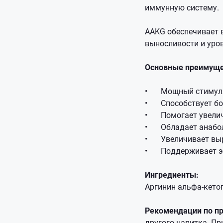
иммунную систему.
AAKG обеспечивает в
выносливости и уров
Основные преимущес
•
Мощный стимуля
•
Способствует б
•
Помогает увели
•
Обладает анабо
•
Увеличивает выр
•
Поддерживает э
Ингредиенты:
Аргинин альфа-кето
Рекомендации по п
другого напитка. Пр