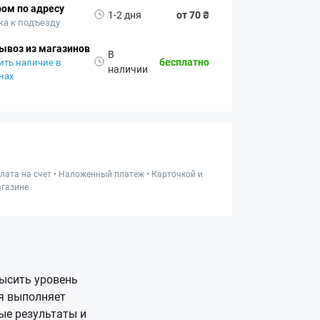
ом по адресу
1-2 дня
от 70 ₴
ка к подъезду
ывоз из магазинов
В
бесплатно
ить наличие в
наличии
нах
лата на счет • Наложенный платеж • Карточкой и
газине
высить уровень
я выполняет
ые результаты и