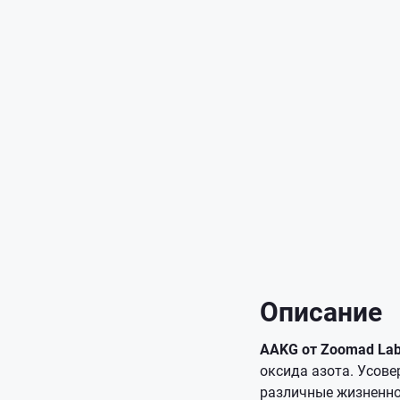
Описание
AAKG от Zoomad La
оксида азота. Усов
различные жизненно