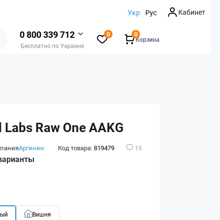
Кабинет
Укр
Рус
0 800 339 712
0
0
Корзина
Бесплатно по Украине
 Labs Raw One AAKG
пания
Аргинин
Код товара:
819479
15
варианты
ный
Вишня