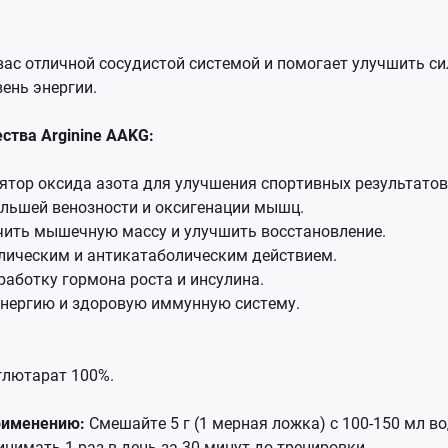
ас отличной сосудистой системой и помогает улучшить си
ень энергии.
тва Arginine AAKG:
тор оксида азота для улучшения спортивных результатов
ольшей венозности и оксигенации мышц.
чить мышечную массу и улучшить восстановление.
лическим и антикатаболическим действием.
аботку гормона роста и инсулина.
нергию и здоровую иммунную систему.
глютарат 100%.
рименению:
Смешайте 5 г (1 мерная ложка) с 100-150 мл во
инимать 1 раз в день за 30 минут до тренировки.