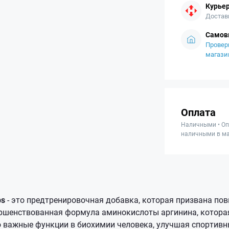
Курьер
Достав
Самов
Провер
магази
Оплата
Наличными • Оп
наличными в ма
bs
- это предтренировочная добавка, которая призвана по
ершенствованная формула аминокислоты аргинина, котора
 важные функции в биохимии человека, улучшая спортивн