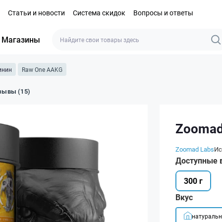
Статьи и новости
Система скидок
Вопросы и ответы
Магазины
инин
Raw One AAKG
зывы (15)
Zoomad
Zoomad Labs
Ис
Доступные 
300 г
Вкус
натураль