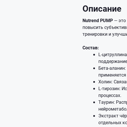
Описание
Nutrend PUMP
— это 
повысить субъектив
тренировки и улучш
Состав:
L-цитруллина
поддержание
Бета-аланин:
применяется
Холин: Связ
L-тирозин: И
процессах.
Таурин: Расп
нейрометабо
Экстракт чёр
отдельных к