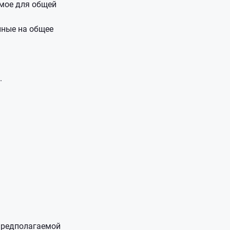
емое для общей
нные на общее
.
 предполагаемой