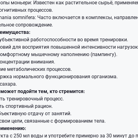
опы моньери: Известен как растительное сырьё, применя
огнитивных процессов.
hania somnifera: Часто включается в комплексы, направле
ельное сопровождение.
еимущества:
убъективной работоспособности во время тренировки.
овий для восприятия повышенной интенсивности нагрузок
комфортному мышечному наполнению (пампингу).
онцентрации внимания.
ие метаболических процессов.
ржка нормального функционирования организма.
сахара.
 может подойти тем, кто стремится:
ть тренировочный процесс.
ть спортивный рацион.
ъективную отдачу от занятий.
вои цели, связанные с формированием тела.
рименению:
кта с 250 мл воды и употребите примерно за 30 минут до