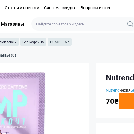
Статьи и новости
Система скидок
Вопросы и ответы
Магазины
комплексы
Без кофеина
PUMP - 15 г
зывы (0)
Nutrend
Nutrend
Чехия
Б
70₴