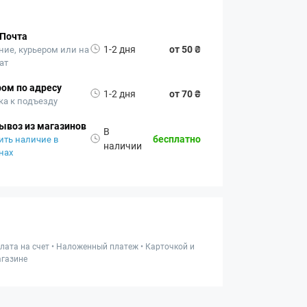
 Почта
1-2 дня
от 50 ₴
ние, курьером или на
ат
ом по адресу
1-2 дня
от 70 ₴
ка к подъезду
ывоз из магазинов
В
бесплатно
ить наличие в
наличии
нах
лата на счет • Наложенный платеж • Карточкой и
газине