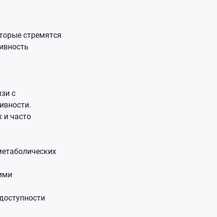
оторые стремятся
сивность
зи с
ивности.
 и часто
метаболических
щими
одоступности