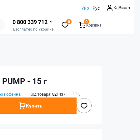
Кабинет
Укр
Рус
0 800 339 712
0
0
Корзина
Бесплатно по Украине
 PUMP - 15 г
ез кофеина
Код товара:
821437
0
Купить