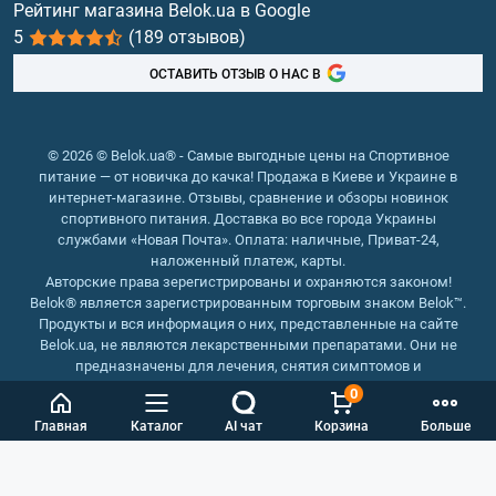
Рейтинг магазина Belok.ua в Google
5
(189 отзывов)
Рыбий жир, жирные кислоты
ОСТАВИТЬ ОТЗЫВ О НАС В
© 2026 © Belok.ua® - Самые выгодные цены на Спортивное
питание — от новичка до качка! Продажа в Киеве и Украине в
интернет-магазине. Отзывы, сравнение и обзоры новинок
спортивного питания. Доставка во все города Украины
службами «Новая Почта». Оплата: наличные, Приват-24,
наложенный платеж, карты.
Авторские права зерегистрированы и охраняются законом!
Belok® является зарегистрированным торговым знаком Belok™.
Продукты и вся информация о них, представленные на сайте
Belok.ua, не являются лекарственными препаратами. Они не
предназначены для лечения, снятия симптомов и
предотвращения болезней.
0
Интернет магазин Belok.ua
››
Интернет магазин спортивного
Главная
Каталог
AI чат
Корзина
Больше
питания