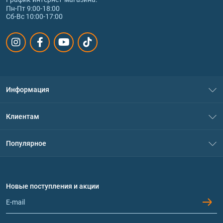
Пн-Пт 9:00-18:00
Сб-Вс 10:00-17:00
Информация
О нас
Клиентам
Контакты
Система скидок
Популярное
Политика конфиденциальности
Доставка и оплата
Аминокислоты
Договор присоединения
Вопросы и ответы
Протеин
Новые поступления и акции
Обмен и возврат
Контакты и адреса магазинов
Гейнеры
Витамины и минералы