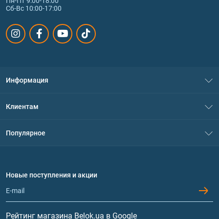
Пн-Пт 9:00-18:00
Сб-Вс 10:00-17:00
Информация
О нас
Клиентам
Контакты
Система скидок
Популярное
Политика конфиденциальности
Доставка и оплата
Аминокислоты
Договор присоединения
Вопросы и ответы
Протеин
Новые поступления и акции
Обмен и возврат
Контакты и адреса магазинов
Гейнеры
Витамины и минералы
Рейтинг магазина Belok.ua в Google