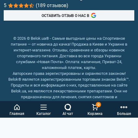
5
(189 отзывов)
Рыбий жир, жирные кислоты
ОСТАВИТЬ ОТЗЫВ О НАС В
© 2026 © Belok.ua® - Самые выгодные цены на Спортивное
питание — от новичка до качка! Продажа в Киеве и Украине в
интернет-магазине. Отзывы, сравнение и обзоры новинок
спортивного питания. Доставка во все города Украины
службами «Новая Почта». Оплата: наличные, Приват-24,
наложенный платеж, карты.
Авторские права зерегистрированы и охраняются законом!
Belok® является зарегистрированным торговым знаком Belok™.
Продукты и вся информация о них, представленные на сайте
Belok.ua, не являются лекарственными препаратами. Они не
предназначены для лечения, снятия симптомов и
предотвращения болезней.
0
Интернет магазин Belok.ua
››
Интернет магазин спортивного
Главная
Каталог
AI чат
Корзина
Больше
питания