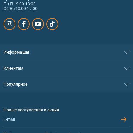
Пн-Пт 9:00-18:00
Сб-Вс 10:00-17:00
Информация
О нас
Клиентам
Контакты
Система скидок
Популярное
Политика конфиденциальности
Доставка и оплата
Аминокислоты
Договор присоединения
Вопросы и ответы
Протеин
Новые поступления и акции
Обмен и возврат
Контакты и адреса магазинов
Гейнеры
Витамины и минералы