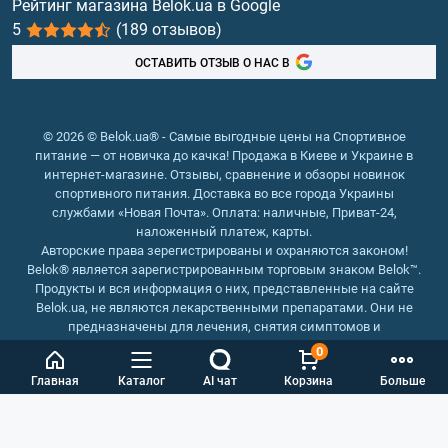
Рейтинг магазина Belok.ua в Google
5
(189 отзывов)
Рыбий жир, жирные кислоты
ОСТАВИТЬ ОТЗЫВ О НАС В
© 2026 © Belok.ua® - Самые выгодные цены на Спортивное
питание — от новичка до качка! Продажа в Киеве и Украине в
интернет-магазине. Отзывы, сравнение и обзоры новинок
спортивного питания. Доставка во все города Украины
службами «Новая Почта». Оплата: наличные, Приват-24,
наложенный платеж, карты.
Авторские права зерегистрированы и охраняются законом!
Belok® является зарегистрированным торговым знаком Belok™.
Продукты и вся информация о них, представленные на сайте
Belok.ua, не являются лекарственными препаратами. Они не
предназначены для лечения, снятия симптомов и
предотвращения болезней.
0
Интернет магазин Belok.ua
››
Интернет магазин спортивного
Главная
Каталог
AI чат
Корзина
Больше
питания