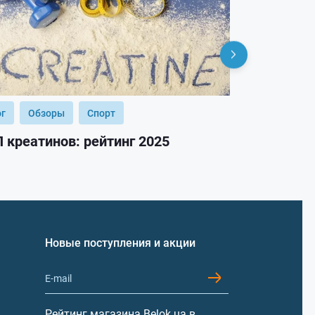
ог
Обзоры
Спорт
Блог
Обз
 креатинов: рейтинг 2025
ТОП гейнер
Новые поступления и акции
Рейтинг магазина Belok.ua в