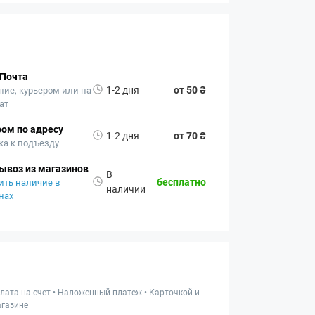
 Почта
1-2 дня
от 50 ₴
ние, курьером или на
ат
ом по адресу
1-2 дня
от 70 ₴
ка к подъезду
ывоз из магазинов
В
бесплатно
ить наличие в
наличии
нах
лата на счет • Наложенный платеж • Карточкой и
газине