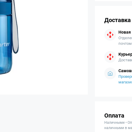
Доставка
Новая
Отделе
почтом
Курьер
Достав
Самов
Провер
магази
Оплата
Наличными • Оп
наличными в ма