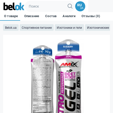
RU
UA
О товаре
Описание
Состав
Аналоги
Отзывы (0)
Belok.ua
Спортивное питание
Изотоники и гели
Изотонические ге