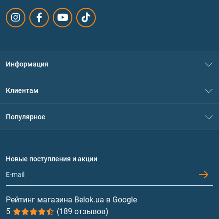
Информация
О нас
Клиентам
Контакты
Система скидок
Популярное
Политика конфиденциальности
Доставка и оплата
Аминокислоты
Договор присоединения
Вопросы и ответы
Протеин
Новые поступления и акции
Обмен и возврат
Контакты и адреса магазинов
Гейнеры
Витамины и минералы
Рейтинг магазина Belok.ua в Google
5
(189 отзывов)
Рыбий жир, жирные кислоты