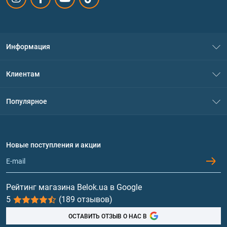
Информация
О нас
Клиентам
Контакты
Система скидок
Популярное
Политика конфиденциальности
Доставка и оплата
Аминокислоты
Договор присоединения
Вопросы и ответы
Протеин
Новые поступления и акции
Обмен и возврат
Контакты и адреса магазинов
Гейнеры
Витамины и минералы
Рейтинг магазина Belok.ua в Google
5
(189 отзывов)
Рыбий жир, жирные кислоты
ОСТАВИТЬ ОТЗЫВ О НАС В