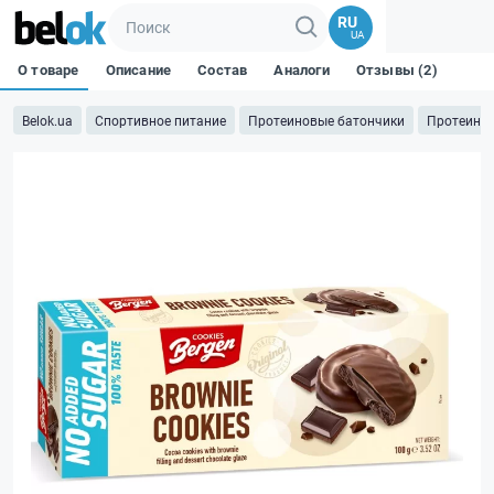
RU
UA
О товаре
Описание
Состав
Аналоги
Отзывы (2)
Belok.ua
Спортивное питание
Протеиновые батончики
Протеинов