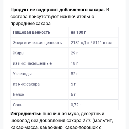
Продукт не содержит добавленого сахара.
В
состава присутствуют исключительно
природные сахара
Пищевая ценность
на 100 г
Энергетическая ценность
2131 кДж / 5111 ккал
Жиры
29 г
из них: насыщенные
18 г
Углеводы
52 г
из них: сахара
5 г
Белок
6 г
Соль
0,72 г
Ингредиенты:
пшеничная мука, десертный
шоколад без добавления сахара 27% (мальтит,
какао-масса, какао-жир, какао-порошок с