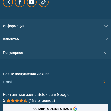
Информация
О нас
Клиентам
Контакты
Система скидок
Популярное
Политика конфиденциальности
Доставка и оплата
Аминокислоты
Договор присоединения
Вопросы и ответы
Протеин
Новые поступления и акции
Обмен и возврат
Контакты и адреса магазинов
Гейнеры
Витамины и минералы
Рейтинг магазина Belok.ua в Google
5
(189 отзывов)
Рыбий жир, жирные кислоты
ОСТАВИТЬ ОТЗЫВ О НАС В