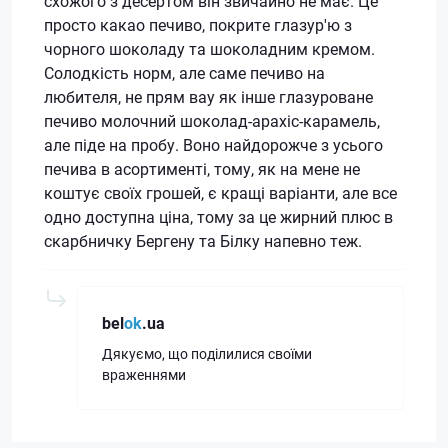
схожого з десертом він звичайно не має. Це
просто какао печиво, покрите глазур'ю з
чорного шоколаду та шоколадним кремом.
Солодкість норм, але саме печиво на
любителя, не прям вау як інше глазуроване
печиво молочний шоколад-арахіс-карамель,
але піде на пробу. Воно найдорожче з усього
печива в асортименті, тому, як на мене не
коштує своїх грошей, є кращі варіанти, але все
одно доступна ціна, тому за це жирний плюс в
скарбничку Бергену та Білку напевно теж.
bel
ok
.ua
Дякуємо, що поділилися своїми
враженнями