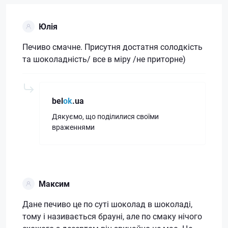
Юлія
Печиво смачне. Присутня достатня солодкість
та шоколадність/ все в міру /не приторне)
bel
ok
.ua
Дякуємо, що поділилися своїми
враженнями
Максим
Дане печиво це по суті шоколад в шоколаді,
тому і називається брауні, але по смаку нічого