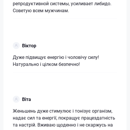
репродуктивной системы, усиливает либидо.
Советую всем мужчинам.
Віктор
Дуже підвищує енергію і чоловічу силу!
Натурально і цілком безпечно!
Віта
Женьшень дуже стимулює і тонізує організм,
надає сил та енергії, покращує працездатність
та настрій. Вживаю щоденно і не скаржусь на