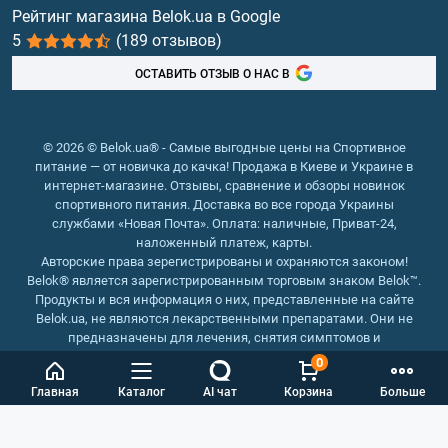
Витамины и минералы
Рейтинг магазина Belok.ua в Google
5
(189 отзывов)
Рыбий жир, жирные кислоты
ОСТАВИТЬ ОТЗЫВ О НАС В
© 2026 © Belok.ua® - Самые выгодные цены на Спортивное
питание — от новичка до качка! Продажа в Киеве и Украине в
интернет-магазине. Отзывы, сравнение и обзоры новинок
спортивного питания. Доставка во все города Украины
службами «Новая Почта». Оплата: наличные, Приват-24,
наложенный платеж, карты.
Авторские права зерегистрированы и охраняются законом!
Belok® является зарегистрированным торговым знаком Belok™.
Продукты и вся информация о них, представленные на сайте
Belok.ua, не являются лекарственными препаратами. Они не
предназначены для лечения, снятия симптомов и
предотвращения болезней.
0
Интернет магазин Belok.ua
››
Интернет магазин спортивного
Главная
Каталог
AI чат
Корзина
Больше
питания