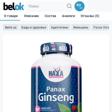
RU
UA
О товаре
Описание
Состав
Аналоги
Отзывы (5)
Belok.ua
Бады и здоровье
Адаптогены
Женьшень
Panax Ginsen