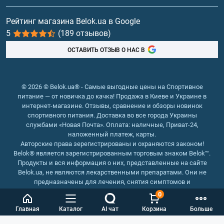
Витамины и минералы
Рейтинг магазина Belok.ua в Google
5
(189 отзывов)
Рыбий жир, жирные кислоты
ОСТАВИТЬ ОТЗЫВ О НАС В
© 2026 © Belok.ua® - Самые выгодные цены на Спортивное
питание — от новичка до качка! Продажа в Киеве и Украине в
интернет-магазине. Отзывы, сравнение и обзоры новинок
спортивного питания. Доставка во все города Украины
службами «Новая Почта». Оплата: наличные, Приват-24,
наложенный платеж, карты.
Авторские права зерегистрированы и охраняются законом!
Belok® является зарегистрированным торговым знаком Belok™.
Продукты и вся информация о них, представленные на сайте
Belok.ua, не являются лекарственными препаратами. Они не
предназначены для лечения, снятия симптомов и
предотвращения болезней.
0
Интернет магазин Belok.ua
››
Интернет магазин спортивного
Главная
Каталог
AI чат
Корзина
Больше
питания