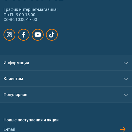
График интернет‑магазина:
Пн-Пт 9:00-18:00
Сб-Вс 10:00-17:00
Информация
О нас
Клиентам
Контакты
Система скидок
Популярное
Политика конфиденциальности
Доставка и оплата
Аминокислоты
Договор присоединения
Вопросы и ответы
Протеин
Новые поступления и акции
Обмен и возврат
Контакты и адреса магазинов
Гейнеры