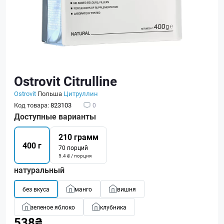
Ostrovit Citrulline
Ostrovit
Польша
Цитруллин
Код товара:
823103
0
Доступные варианты
210 грамм
400 г
70 порций
5.4 ₴ / порция
натуральный
без вкуса
манго
вишня
зеленое яблоко
клубника
538₴