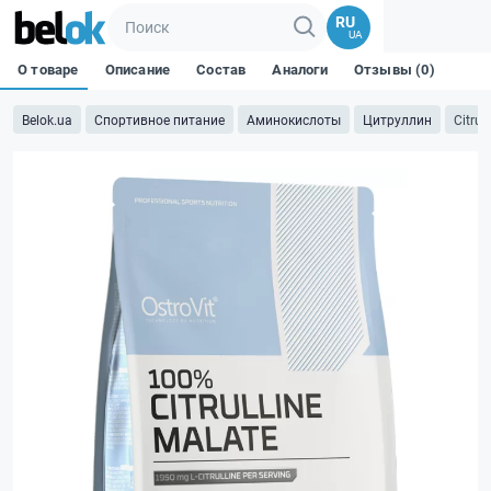
RU
UA
О товаре
Описание
Состав
Аналоги
Отзывы (0)
Belok.ua
Спортивное питание
Аминокислоты
Цитруллин
Citrull