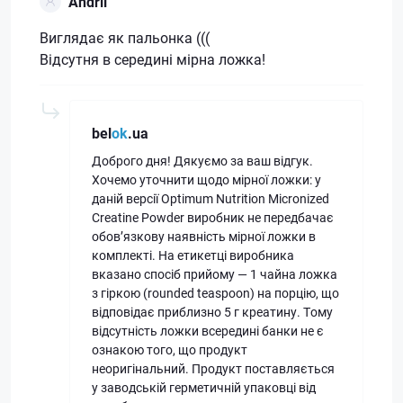
Andrii
Виглядає як пальонка (((
Відсутня в середині мірна ложка!
bel
ok
.ua
Доброго дня! Дякуємо за ваш відгук.
Хочемо уточнити щодо мірної ложки: у
даній версії Optimum Nutrition Micronized
Creatine Powder виробник не передбачає
обов’язкову наявність мірної ложки в
комплекті. На етикетці виробника
вказано спосіб прийому — 1 чайна ложка
з гіркою (rounded teaspoon) на порцію, що
відповідає приблизно 5 г креатину. Тому
відсутність ложки всередині банки не є
ознакою того, що продукт
неоригінальний. Продукт поставляється
у заводській герметичній упаковці від