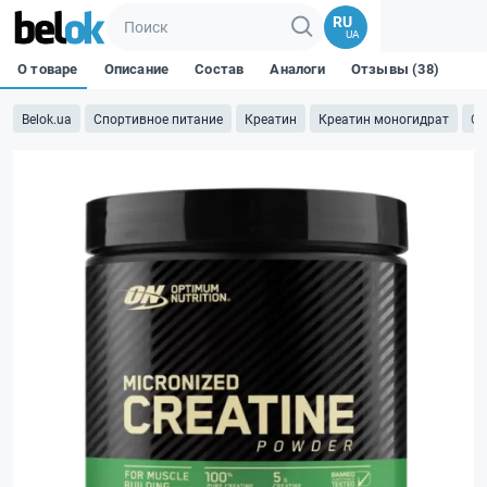
RU
UA
О товаре
Описание
Состав
Аналоги
Отзывы (38)
Belok.ua
Спортивное питание
Креатин
Креатин моногидрат
Cr