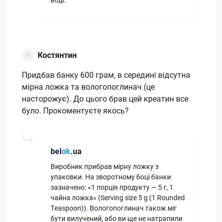
Костянтин
Придбав банку 600 грам, в середині відсутна
мірна ложка та вологопоглинач (це
насторожує). До цього брав цей креатин все
було. Прокоментуєте якось?
bel
ok
.ua
Виробник прибрав мірну ложку з
упаковки. На зворотному боці банки
зазначено: «1 порція продукту — 5 г, 1
чайна ложка» (Serving size 5 g (1 Rounded
Teaspoon)). Вологопоглинач також міг
бути вилучений, або ви ще не натрапили