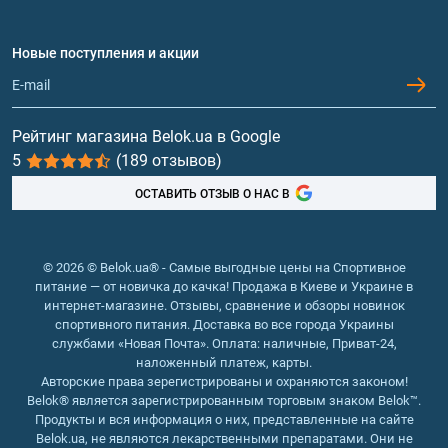
Аминокислоты
Договор присоединения
Вопросы и ответы
Протеин
Новые поступления и акции
Обмен и возврат
Контакты и адреса магазинов
Гейнеры
Витамины и минералы
Рейтинг магазина Belok.ua в Google
5
(189 отзывов)
Рыбий жир, жирные кислоты
ОСТАВИТЬ ОТЗЫВ О НАС В
© 2026 © Belok.ua® - Самые выгодные цены на Спортивное
питание — от новичка до качка! Продажа в Киеве и Украине в
интернет-магазине. Отзывы, сравнение и обзоры новинок
спортивного питания. Доставка во все города Украины
службами «Новая Почта». Оплата: наличные, Приват-24,
наложенный платеж, карты.
Авторские права зерегистрированы и охраняются законом!
Belok® является зарегистрированным торговым знаком Belok™.
Продукты и вся информация о них, представленные на сайте
Belok.ua, не являются лекарственными препаратами. Они не