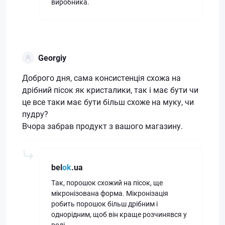
виробника.
Georgiy
Доброго дня, сама консистенція схожа на
дрібний пісок як кристалики, так і має бути чи
це все таки має бути більш схоже на муку, чи
пудру?
Вчора забрав продукт з вашого магазину.
bel
ok
.ua
Так, порошок схожий на пісок, ще
мікронізована форма. Мікронізація
робить порошок більш дрібним і
однорідним, щоб він краще розчинявся у
воді.