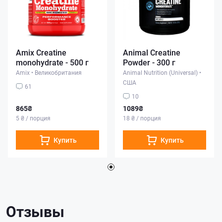
Amix Creatine
Animal Creatine
monohydrate - 500 г
Powder - 300 г
Amix
•
Великобритания
Animal Nutrition (Universal)
•
США
61
10
865₴
1089₴
5 ₴ / порция
18 ₴ / порция
Купить
Купить
Отзывы