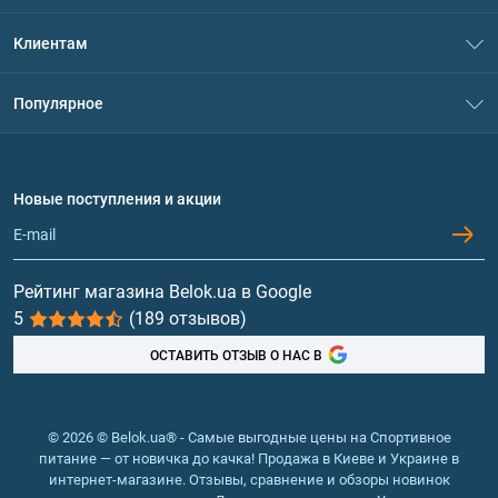
О нас
Клиентам
Контакты
Система скидок
Популярное
Политика конфиденциальности
Доставка и оплата
Аминокислоты
Договор присоединения
Вопросы и ответы
Протеин
Новые поступления и акции
Обмен и возврат
Контакты и адреса магазинов
Гейнеры
Витамины и минералы
Рейтинг магазина Belok.ua в Google
5
(189 отзывов)
Рыбий жир, жирные кислоты
ОСТАВИТЬ ОТЗЫВ О НАС В
© 2026 © Belok.ua® - Самые выгодные цены на Спортивное
питание — от новичка до качка! Продажа в Киеве и Украине в
интернет-магазине. Отзывы, сравнение и обзоры новинок