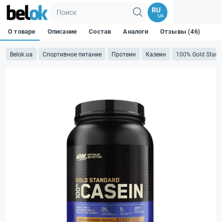
RU
UA
О товаре
Описание
Состав
Аналоги
Отзывы (46)
Belok.ua
Спортивное питание
Протеин
Казеин
100% Gold Stand