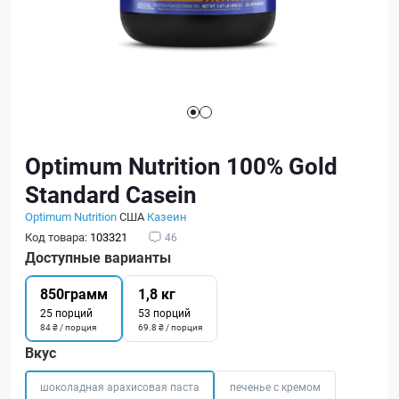
Optimum Nutrition 100% Gold
Standard Casein
Optimum Nutrition
США
Казеин
Код товара:
103321
46
Доступные варианты
850грамм
1,8 кг
25 порций
53 порций
84 ₴ / порция
69.8 ₴ / порция
Вкус
шоколадная арахисовая паста
печенье с кремом