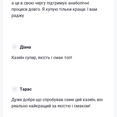
а це в свою чергу підтримує анаболічні
процеси довго. Я купую тільки краще. І вам
раджу
Діана
Казеїн супер, якість і смак топ!
Тарас
Дуже добре що спробував саме цей казеїн, він
реально найкращий за якістю і смаком!