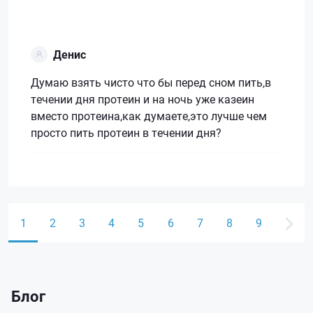
Денис
Думаю взять чисто что бы перед сном пить,в
течении дня протеин и на ночь уже казеин
вместо протеина,как думаете,это лучше чем
просто пить протеин в течении дня?
1
2
3
4
5
6
7
8
9
Блог