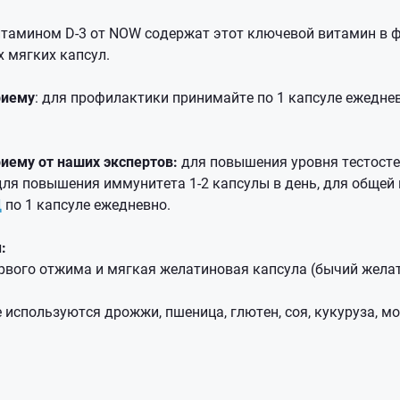
итамином D-3 от NOW содержат этот ключевой витамин в 
 мягких капсул.
риему
: для профилактики принимайте по 1 капсуле ежедне
иему от наших экспертов:
для повышения уровня тестост
 для повышения иммунитета 1-2 капсулы в день, для обще
Д
по 1 капсуле ежедневно.
:
рвого отжима и мягкая желатиновая капсула (бычий желат
 используются дрожжи, пшеница, глютен, соя, кукуруза, мо