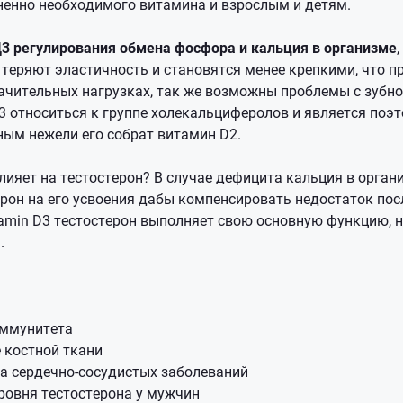
ненно необходимого витамина и взрослым и детям.
3 регулирования обмена фосфора и кальция в организме
теряют эластичность и становятся менее крепкими, что п
ачительных нагрузках, так же возможны проблемы с зубн
3 относиться к группе холекальциферолов и является поэ
ным нежели его собрат витамин D2.
ияет на тестостерон? В случае дефицита кальция в орган
рон на его усвоения дабы компенсировать недостаток посл
amin D3 тестостерон выполняет свою основную функцию, н
.
ммунитета
 костной ткани
а сердечно-сосудистых заболеваний
ровня тестостерона у мужчин