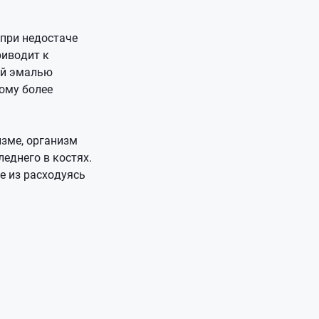
, при недостаче
риводит к
ой эмалью
тому более
изме, организм
еднего в костях.
е из расходуясь