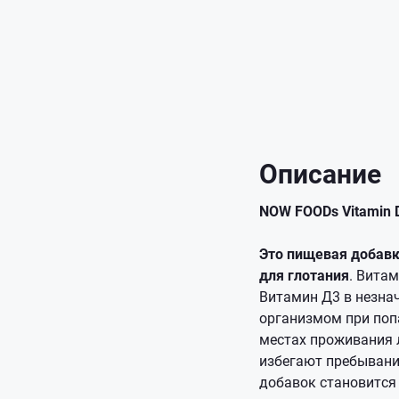
Описание
NOW FOODs Vitamin D
Это пищевая добавк
для глотания
. Вита
Витамин Д3 в незнач
организмом при попа
местах проживания 
избегают пребывани
добавок становится