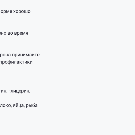
форме хорошо
вно во время
ерона принимайте
й профилактики
ин, глицерин,
локо, яйца, рыба