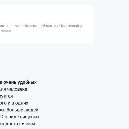
лата на счет • Наложенный платеж • Карточкой и
газине
 и очень удобных
ля человека.
руется
ого и в одних
 все больше людей
 D в виде пищевых
зма достаточным