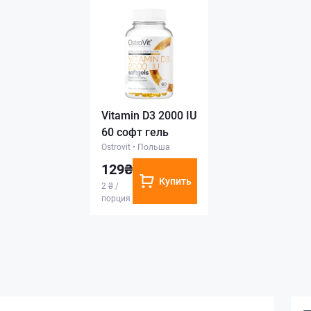
Vitamin D3 2000 IU
60 софт гель
Ostrovit
•
Польша
129₴
Купить
2 ₴ /
порция