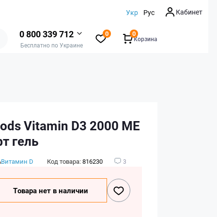
Кабинет
Укр
Рус
0 800 339 712
0
0
Корзина
Бесплатно по Украине
ods Vitamin D3 2000 ME
фт гель
А
Витамин D
Код товара:
816230
3
Товара нет в наличии