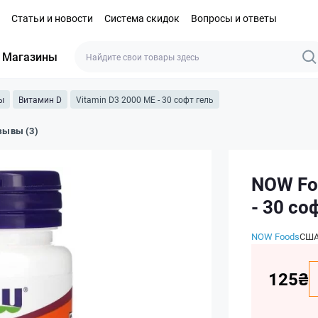
Статьи и новости
Система скидок
Вопросы и ответы
Магазины
ы
Витамин D
Vitamin D3 2000 ME - 30 софт гель
зывы (3)
NOW Fo
- 30 со
NOW Foods
СШ
125₴