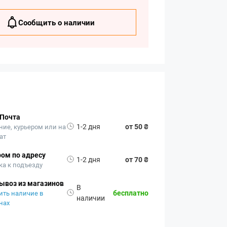
Сообщить о наличии
 Почта
1-2 дня
от 50 ₴
ние, курьером или на
ат
ом по адресу
1-2 дня
от 70 ₴
ка к подъезду
ывоз из магазинов
В
бесплатно
ить наличие в
наличии
нах