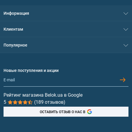
Информация
О нас
Клиентам
Контакты
Система скидок
Популярное
Политика конфиденциальности
Доставка и оплата
Аминокислоты
Договор присоединения
Вопросы и ответы
Протеин
Новые поступления и акции
Обмен и возврат
Контакты и адреса магазинов
Гейнеры
Витамины и минералы
Рейтинг магазина Belok.ua в Google
5
(189 отзывов)
Рыбий жир, жирные кислоты
ОСТАВИТЬ ОТЗЫВ О НАС В