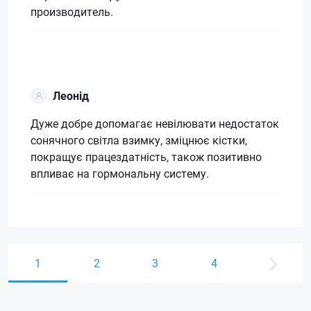
производитель.
Леонід
Дуже добре допомагає невілювати недостаток
сонячного світла взимку, зміцнює кістки,
покращує працездатність, також позитивно
впливає на гормональну систему.
1
2
3
4