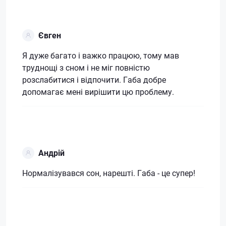
Євген
Я дуже багато і важко працюю, тому мав
труднощі з сном і не міг повністю
розслабитися і відпочити. Габа добре
допомагає мені вирішити цю проблему.
Андрій
Нормалізувався сон, нарешті. Габа - це супер!