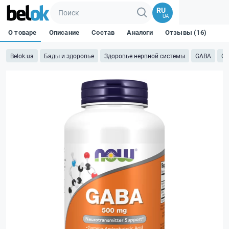
RU
UA
О товаре
Описание
Состав
Аналоги
Отзывы (16)
Belok.ua
Бады и здоровье
Здоровье нервной системы
GABA
GA