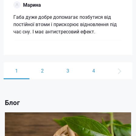
Марина
Габа дуже добре допомагає позбутися від
постійної втоми і прискорює відновлення під
час сну. І має антистресовий ефект.
1
2
3
4
Блог