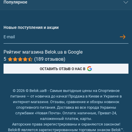
Популярное
Политика конфиденциальности
Доставка и оплата
Аминокислоты
Договор присоединения
Вопросы и ответы
Протеин
Новые поступления и акции
Обмен и возврат
Контакты и адреса магазинов
Гейнеры
Витамины и минералы
Рейтинг магазина Belok.ua в Google
5
(189 отзывов)
Рыбий жир, жирные кислоты
ОСТАВИТЬ ОТЗЫВ О НАС В
© 2026 © Belok.ua® - Самые выгодные цены на Спортивное
питание — от новичка до качка! Продажа в Киеве и Украине в
интернет-магазине. Отзывы, сравнение и обзоры новинок
спортивного питания. Доставка во все города Украины
службами «Новая Почта». Оплата: наличные, Приват-24,
наложенный платеж, карты.
Авторские права зерегистрированы и охраняются законом!
Belok® является зарегистрированным торговым знаком Belok™.