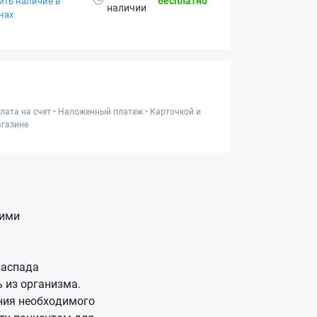
бесплатно
ить наличие в
наличии
нах
лата на счет • Наложенный платеж • Карточкой и
газине
кими
распада
 из организма.
ния необходимого