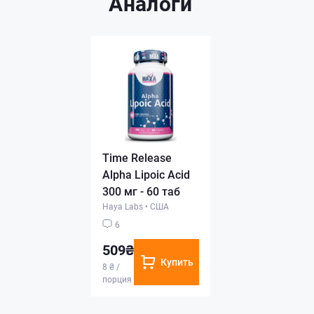
Аналоги
Time Release
Alpha Lipoic Acid
300 мг - 60 таб
Haya Labs
•
США
6
509₴
Купить
8 ₴ /
порция