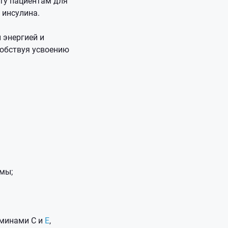
ту пациентам для
 инсулина.
 энергией и
собствуя усвоению
мы;
аминами C и
E
,