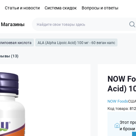
Статьи и новости
Система скидок
Вопросы и ответы
Магазины
липоевая кислота
ALA (Alpha Lipoic Acid) 100 мг - 60 веган капс
зывы (13)
NOW Foo
Acid) 1
NOW Foods
СШ
Код товара:
812
Этот пр
и брони