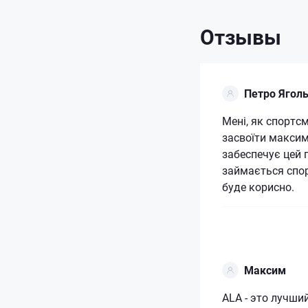
Отзывы
Петро Ягол
Мені, як спортс
засвоїти максим
забеспечує цей 
займається спор
буде корисно.
Максим
АLA - это лучши