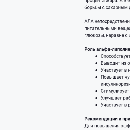
процента жира. А в
борьбы с сахарным 
АЛА непосредственно
питательными вещес
глюкозы, наравне с 
Роль альфа-липолие
Способствует
Выводит из 
Участвует в 
Повышает чув
инсулинорез
Стимулирует
Улучшает ра
Участвует в 
Рекомендации к пр
Для повышения эффе