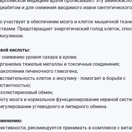
 европейской медицине врачи прописывают эту аминокисло
диабетом и для снижения вводимого извне синтетического
 участвует в обеспечении мозга и клеток мышечной ткани
твами. Предотвращает энергетический голод клеток, спо
инсулином.
вой кислоты:
 снижению уровня сахара в крови;
организма тяжелые металлы и токсичные соединения;
накоплении печеночного гликогена;
ствительность клеток к инсулину - помогает в борьбе с
истинтностью;
 холестириновый обмен;
боту мозга и нормальное функционирование нервной систе
регулировании углеводного и липидного обмена.
именению:
ктивности, рекомендуется принимать в комплексе с вит