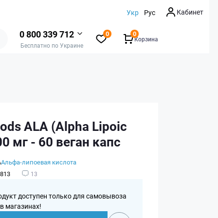
Кабинет
Укр
Рус
0 800 339 712
0
0
Корзина
Бесплатно по Украине
ds ALA (Alpha Lipoic
00 мг - 60 веган капс
А
Альфа-липоевая кислота
813
13
одукт доступен только для самовывоза
 в магазинах!