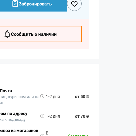
Забронировать
Сообщить о наличии
 Почта
1-2 дня
от 50 ₴
ние, курьером или на
ат
ом по адресу
1-2 дня
от 70 ₴
ка к подъезду
ывоз из магазинов
В