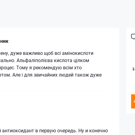
ьник
мену, дуже важливо щоб всі амінокислоти
ально. Альфаліполієва кислота цілком
процес. Тому я рекомендую всім хто
том. Але і для звичайних людей також дуже
й антиоксидант в первую очередь. Ну и конечно