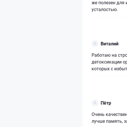
же полезен для 
усталостью.
Виталий
Работаю на стро
детоксикации ор
которых с избы
Пётр
Очень качестве
лучше память, з