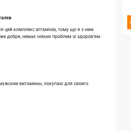
талєв
я цей комплекс вітамінів, тому що я з ним
же добре, немає ніяких проблем зі здоров'ям.
мужские витамины, покупаю для своего
.