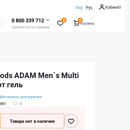
Кабинет
Укр
Рус
0 800 339 712
0
0
Корзина
Бесплатно по Украине
ods ADAM Men`s Multi
т гель
А
Витамины для мужчин
981
18
₴
Товара нет в наличии