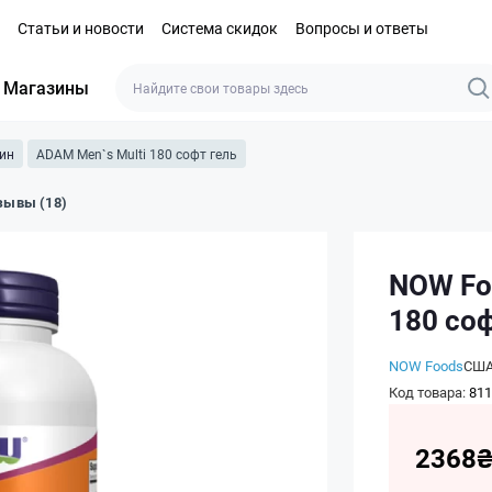
Статьи и новости
Система скидок
Вопросы и ответы
Магазины
ин
ADAM Men`s Multi 180 софт гель
зывы (18)
NOW Fo
180 соф
NOW Foods
СШ
Код товара:
811
2368