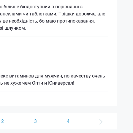
о більше біодоступний в порівнянні з
апсулами чи таблетками. Трішки дорожче, але
 це необхідність, бо маю протипоказання,
зі шлунком.
екс витаминов для мужчин, по качеству очень
ь не хуже чем Опти и Юниверсал!
2
3
4