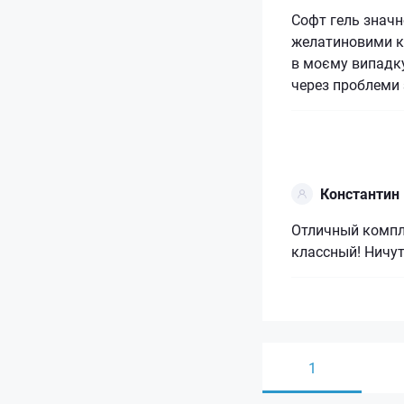
Софт гель значн
желатиновими к
в моєму випадку
через проблеми 
Константин
Отличный компл
классный! Ничут
1