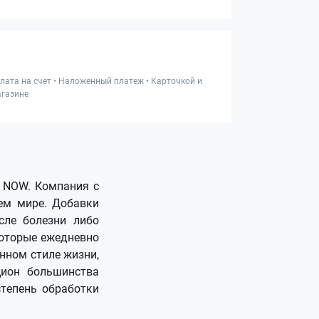
лата на счет • Наложенный платеж • Карточкой и
газине
 NOW. Компания с
ем мире. Добавки
сле болезни либо
которые ежедневно
нном стиле жизни,
цион большинства
степень обработки