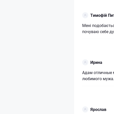
Тимофій Пи
Мені подобаєтьс
почуваю себе ду
Ирина
Адам отличные 
любимого мужа
Ярослав