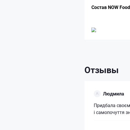
Состав NOW Foods
Отзывы
Людмила
Придбала своєму
і самопочуття з