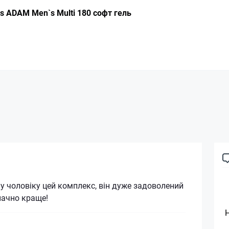
 ADAM Men`s Multi 180 софт гель
 чоловіку цей комплекс, він дуже задоволений
начно краще!