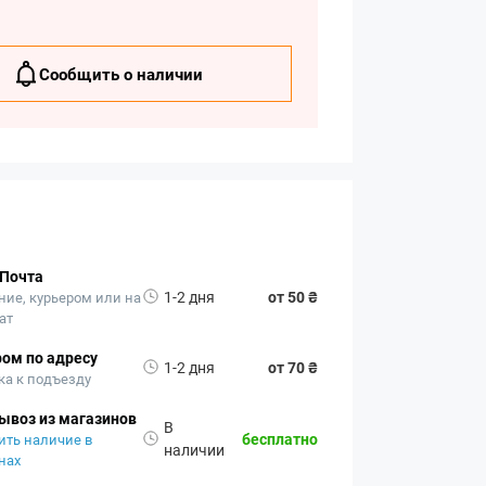
Сообщить о наличии
 Почта
1-2 дня
от 50 ₴
ние, курьером или на
ат
ом по адресу
1-2 дня
от 70 ₴
ка к подъезду
ывоз из магазинов
В
бесплатно
ить наличие в
наличии
нах