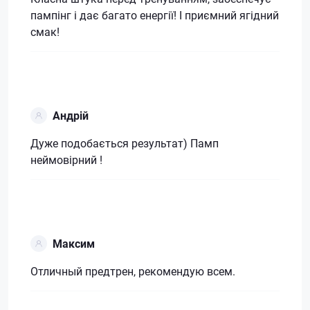
пампінг і дає багато енергії! І приємний ягідний
смак!
Андрій
Дуже подобається результат) Памп
неймовірний !
Максим
Отличный предтрен, рекомендую всем.