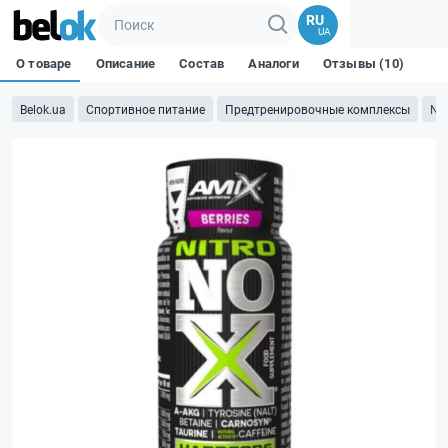
RU
UA
О товаре
Описание
Состав
Аналоги
Отзывы (10)
Belok.ua
Спортивное питание
Предтренировочные комплексы
Ni