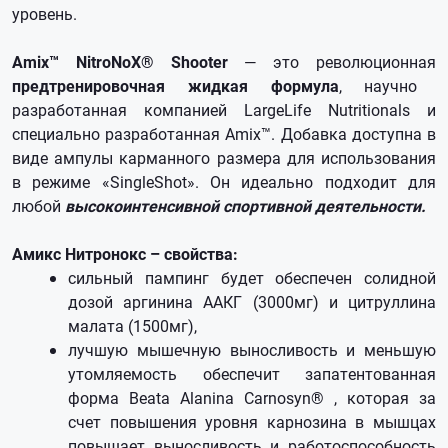
уровень.
Amix™ NitroNoX® Shooter
— это революционная
предтренировочная жидкая формула
, научно
разработанная компанией LargeLife Nutritionals и
специально разработанная Amix™. Добавка доступна в
виде ампулы карманного размера для использования
в режиме «SingleShot». Он идеально подходит для
любой
высокоинтенсивной спортивной деятельности.
Амикс Нитронокс – свойства:
сильный пампинг будет обеспечен солидной
дозой аргинина ААКГ (3000мг) и цитруллина
малата (1500мг),
лучшую мышечную выносливость и меньшую
утомляемость обеспечит запатентованная
форма Beata Alanina Carnosyn® , которая за
счет повышения уровня карнозина в мышцах
повышает выносливость и работоспособность