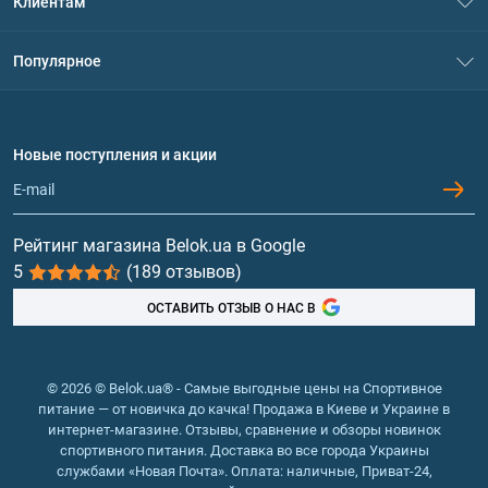
Клиентам
Контакты
Система скидок
Популярное
Политика конфиденциальности
Доставка и оплата
Аминокислоты
Договор присоединения
Вопросы и ответы
Протеин
Новые поступления и акции
Обмен и возврат
Контакты и адреса магазинов
Гейнеры
Витамины и минералы
Рейтинг магазина Belok.ua в Google
5
(189 отзывов)
Рыбий жир, жирные кислоты
ОСТАВИТЬ ОТЗЫВ О НАС В
© 2026 © Belok.ua® - Самые выгодные цены на Спортивное
питание — от новичка до качка! Продажа в Киеве и Украине в
интернет-магазине. Отзывы, сравнение и обзоры новинок
спортивного питания. Доставка во все города Украины
службами «Новая Почта». Оплата: наличные, Приват-24,