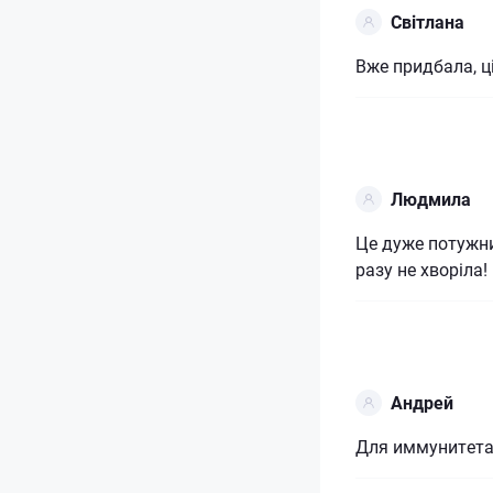
Світлана
Вже придбала, ці
Людмила
Це дуже потужн
разу не хворіла
Андрей
Для иммунитета 