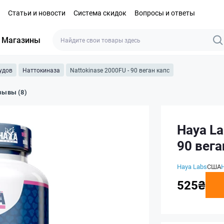
Статьи и новости
Система скидок
Вопросы и ответы
Магазины
удов
Наттокиназа
Nattokinase 2000FU - 90 веган капс
зывы (8)
Haya La
90 вега
Haya Labs
США
525₴