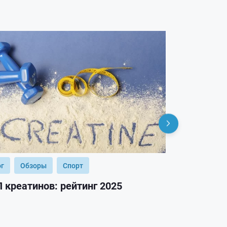
ог
Обзоры
Спорт
Блог
Обз
 креатинов: рейтинг 2025
ТОП гейнер