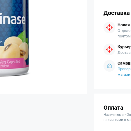
Доставка
Новая
Отделе
почтом
Курьер
Достав
Самов
Провер
магази
Оплата
Наличными • Оп
наличными в ма