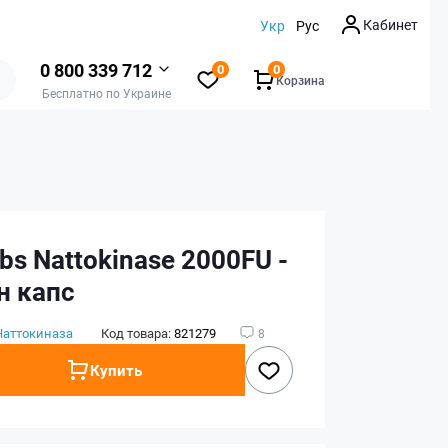
Кабинет
Укр
Рус
0 800 339 712
0
0
Корзина
Бесплатно по Украине
bs Nattokinase 2000FU -
н капс
Наттокиназа
Код товара:
821279
8
Купить