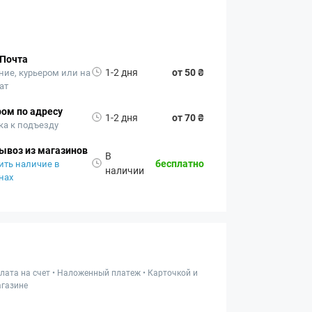
 Почта
1-2 дня
от 50 ₴
ние, курьером или на
ат
ом по адресу
1-2 дня
от 70 ₴
ка к подъезду
ывоз из магазинов
В
бесплатно
ить наличие в
наличии
нах
лата на счет • Наложенный платеж • Карточкой и
газине