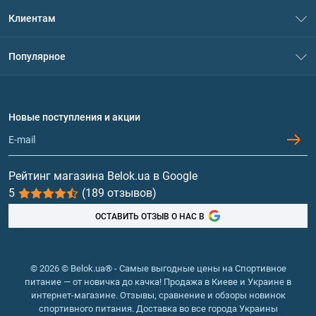
О нас
Клиентам
Контакты
Система скидок
Популярное
Политика конфиденциальности
Доставка и оплата
Аминокислоты
Договор присоединения
Вопросы и ответы
Протеин
Новые поступления и акции
Обмен и возврат
Контакты и адреса магазинов
Гейнеры
Витамины и минералы
Рейтинг магазина Belok.ua в Google
5
(189 отзывов)
Рыбий жир, жирные кислоты
ОСТАВИТЬ ОТЗЫВ О НАС В
© 2026 © Belok.ua® - Самые выгодные цены на Спортивное
питание — от новичка до качка! Продажа в Киеве и Украине в
интернет-магазине. Отзывы, сравнение и обзоры новинок
спортивного питания. Доставка во все города Украины