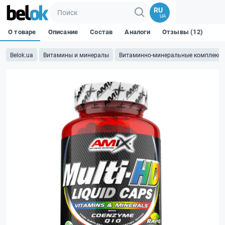
RU
UA
О товаре
Описание
Состав
Аналоги
Отзывы (12)
Belok.ua
Витамины и минералы
Витаминно-минеральные комплекс